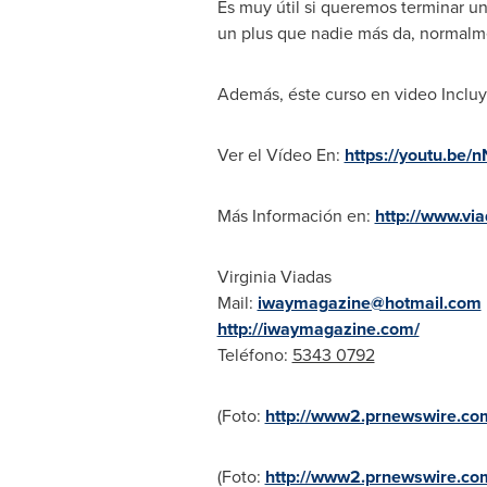
Es muy útil si queremos terminar u
un plus que nadie más da, normalme
Además, éste curso en video Incl
Ver el Vídeo En:
https://youtu.be
Más Información en:
http://www.via
Virginia Viadas
Mail:
iwaymagazine@hotmail.com
http://iwaymagazine.com/
Teléfono:
5343 0792
(Foto:
http://www2.prnewswire.com
(Foto:
http://www2.prnewswire.com