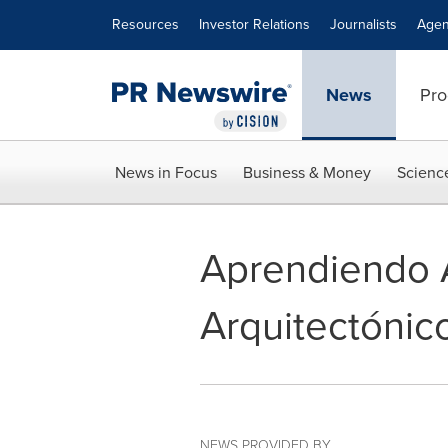
Accessibility Statement
Skip Navigation
Resources
Investor Relations
Journalists
Agen
News
Pro
News in Focus
Business & Money
Scienc
Aprendiendo 
Arquitectónic
NEWS PROVIDED BY