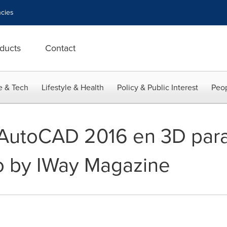
cies
ducts
Contact
e & Tech
Lifestyle & Health
Policy & Public Interest
Peop
AutoCAD 2016 en 3D par
o by IWay Magazine