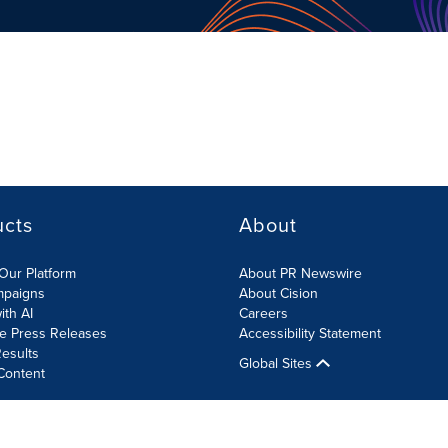
ucts
About
Our Platform
About PR Newswire
mpaigns
About Cision
ith AI
Careers
te Press Releases
Accessibility Statement
esults
Global Sites
Content