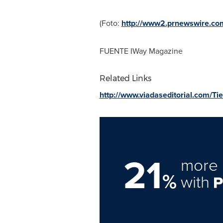
(Foto:
http://www2.prnewswire.com
FUENTE IWay Magazine
Related Links
http://www.viadaseditorial.com/Ti
21
more 
%
with