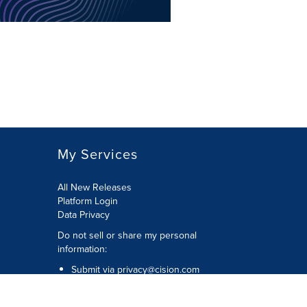
My Services
All New Releases
Platform Login
Data Privacy
Do not sell or share my personal
information
:
Submit via
privacy@cision.com
Call Privacy toll-free:
877-297-8921