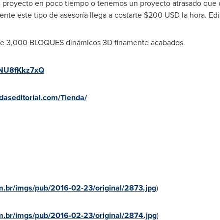
n proyecto en poco tiempo o tenemos un proyecto atrasado que 
nte este tipo de asesoría llega a costarte
$200 USD
la hora. Edi
uye 3,000 BLOQUES dinámicos 3D finamente acabados.
/nNU8fKkz7xQ
daseditorial.com/Tienda/
.br/imgs/pub/2016-02-23/original/2873.jpg
)
.br/imgs/pub/2016-02-23/original/2874.jpg
)