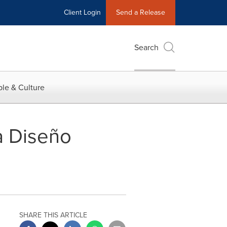
Client Login
Send a Release
Search
le & Culture
a Diseño
SHARE THIS ARTICLE