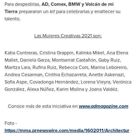
Para despedirlas,
AD, Comex,
BMW y Volcán de mi
Tierra
prepararon un
kit
para celebrarlas y enaltecer su
talento.
Las Mujeres Creativas 2021
son:
Katia Contreras
,
Cristina Grappin
,
Kalinka Mikel
,
Ana Elena
Mallet
,
Daniela Garza
, Montserrat Castañón,
Gaby Ruiz
,
Maritza Lara
,
Rufina Ruiz
, Rebecca Cors, Marina Leboreiro,
Andrea Cesarman
,
Cinthia Echazarreta
,
Anette Askenazi
,
Sofia Aspe
, Covadonga Hernández, Lorena Vieyra, Verónica
González, Alexa Núñez,
Karim Molina
y Joana Valdéz.
Conoce más de esta iniciativa en
www.admagazine.com
Foto -
https://mma.prnewswire.com/media/1602011/Architectur