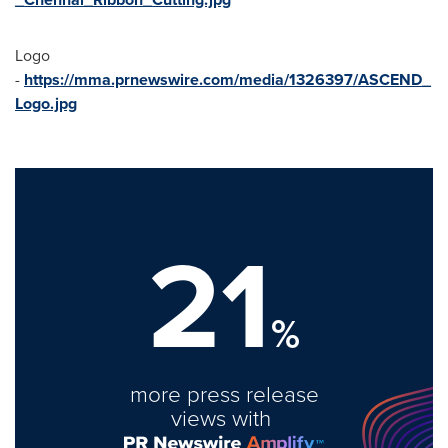
Logo
-
https://mma.prnewswire.com/media/1326397/ASCEND_
Logo.jpg
21
%
more press release
views with