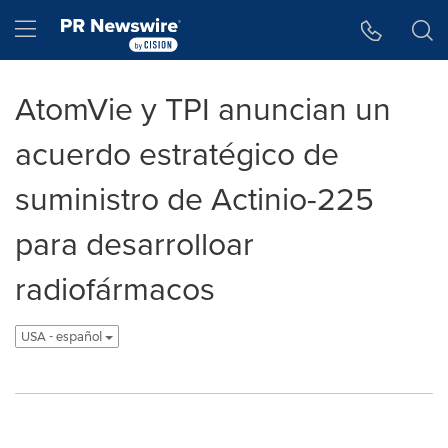
Accessibility Statement
Skip Navigation
Hamburger menu
AtomVie y TPI anuncian un
acuerdo estratégico de
suministro de Actinio-225
para desarrolloar
radiofármacos
USA - español