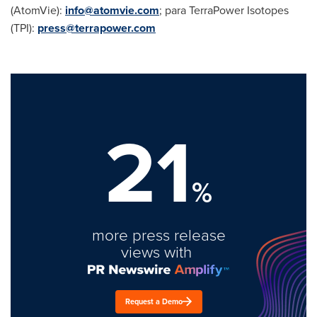
(AtomVie):
info@atomvie.com
; para TerraPower Isotopes
(TPI):
press@terrapower.com
21
%
more press release
views with
Request a Demo