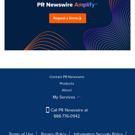
Request a Demo
Contact PR Newswire
Products
About
My Services
Call PR Newswire at
888-776-0942
Terms of Use
Privacy Policy
Information Security Policy