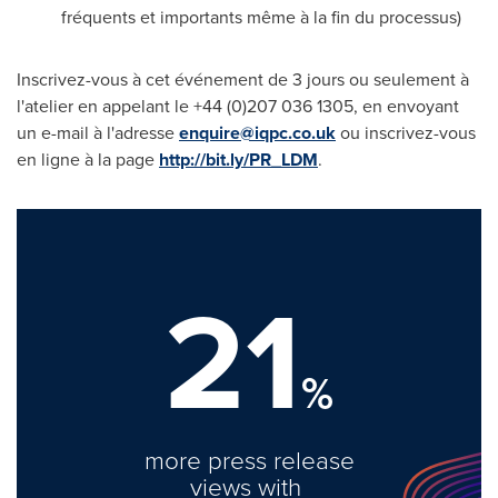
fréquents et importants même à la fin du processus)
Inscrivez-vous à cet événement de 3 jours ou seulement à
l'atelier en appelant le +44 (0)207 036 1305, en envoyant
un e-mail à l'adresse
enquire@iqpc.co.uk
ou inscrivez-vous
en ligne à la page
http://bit.ly/PR_LDM
.
21
%
more press release
views with