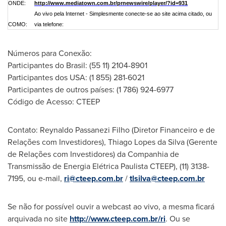
ONDE:
http://www.mediatown.com.br/prnewswire/player/?id=931
Ao vivo pela Internet - Simplesmente conecte-se ao site acima citado, ou
COMO:
via telefone:
Números para Conexão:
Participantes do Brasil: (55 11) 2104-8901
Participantes dos
USA
: (1 855) 281-6021
Participantes de outros países: (1 786) 924-6977
Código de Acesso: CTEEP
Contato: Reynaldo Passanezi Filho (Diretor Financeiro e de
Relações com Investidores),
Thiago Lopes da Silva
(Gerente
de Relações com Investidores) da Companhia de
Transmissão de Energia Elétrica Paulista CTEEP), (11) 3138-
7195, ou e-mail,
ri@cteep.com.br
/
tlsilva@cteep.com.br
Se não for possível ouvir a webcast ao vivo, a mesma ficará
arquivada no site
http://www.cteep.com.br/ri
. Ou se