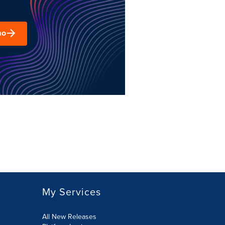
mo
My Services
All New Releases