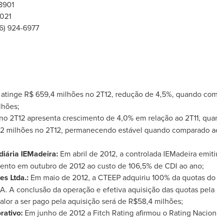
-8901
6021
86) 924-6977
atinge R$ 659,4 milhões no 2T12, redução de 4,5%, quando co
lhões;
no 2T12 apresenta crescimento de 4,0% em relação ao 2T11, qua
2 milhões no 2T12, permanecendo estável quando comparado ao 
iária IEMadeira:
Em abril de 2012, a controlada IEMadeira emiti
ento em outubro de 2012 ao custo de 106,5% de CDI ao ano;
es Ltda.:
Em maio de 2012, a CTEEP adquiriu 100% da quotas do ca
.A. A conclusão da operação e efetiva aquisição das quotas pela 
lor a ser pago pela aquisição será de
R$58,4
milhões;
rativo:
Em junho de 2012 a Fitch Rating afirmou o Rating Nacio