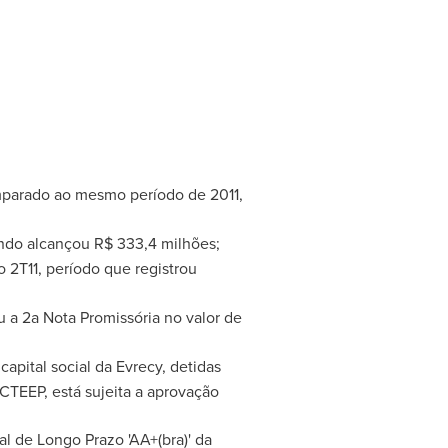
mparado ao mesmo período de 2011,
ndo alcançou R$ 333,4 milhões;
2T11, período que registrou
u a 2a Nota Promissória no valor de
pital social da Evrecy, detidas
CTEEP, está sujeita a aprovação
nal de
Longo Prazo
'AA+(bra)' da