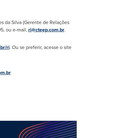
s da Silva
(Gerente de Relações
5, ou e-mail,
ri@cteep.com.br
.
br/ri
. Ou se preferir, acesse o site
om.br