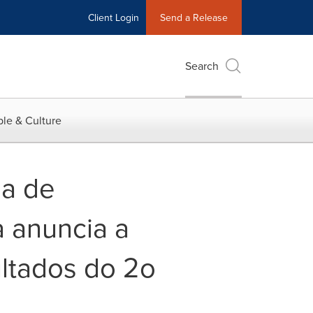
Client Login
Send a Release
Search
le & Culture
ia de
a anuncia a
ltados do 2o