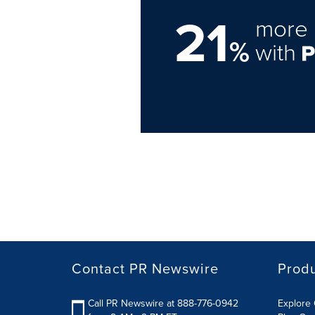
21
more 
%
with
Contact PR Newswire
Prod
Call PR Newswire at 888-776-0942
Explore 