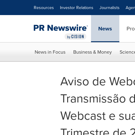
Accessibility Statement
Skip Navigation
Resources
Investor Relations
Journalists
Agen
News
Pro
News in Focus
Business & Money
Scienc
Aviso de Web
Transmissão de
Webcast e sua
Trimestre de 