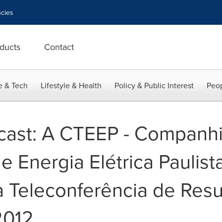
cies
ducts
Contact
e & Tech
Lifestyle & Health
Policy & Public Interest
Peop
cast: A CTEEP - Companh
 Energia Elétrica Paulist
 Teleconferência de Resu
2012