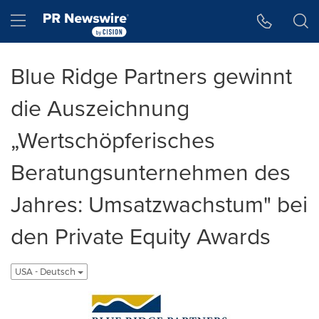
Accessibility Statement
Skip Navigation
Hamburger menu
Blue Ridge Partners gewinnt
die Auszeichnung
„Wertschöpferisches
Beratungsunternehmen des
Jahres: Umsatzwachstum" bei
den Private Equity Awards
USA - Deutsch