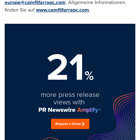
europe@camfilfarrapc.com
. Allgemeine Informationen
finden Sie auf
www.camfilfarrapc.com
.
21
%
more press release
views with
Request a Demo