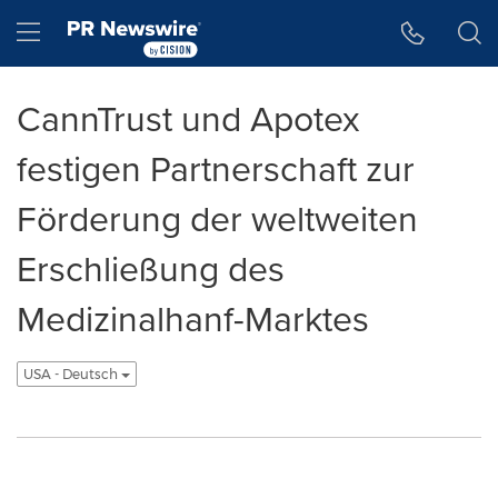
Accessibility Statement
Skip Navigation
Hamburger menu
CannTrust und Apotex
festigen Partnerschaft zur
Förderung der weltweiten
Erschließung des
Medizinalhanf-Marktes
USA - Deutsch