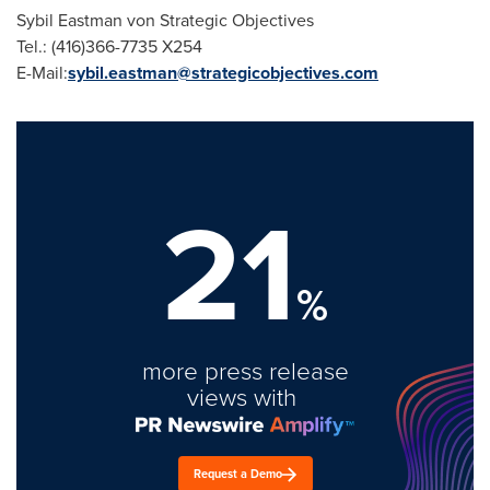
Sybil Eastman von Strategic Objectives
Tel.: (416)366-7735 X254
E-Mail:
sybil.eastman@strategicobjectives.com
21
%
more press release
views with
Request a Demo