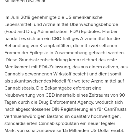
Milliarden US
-Dollar
Im Juni
2018 genehmigte die US-amerikanische
Lebensmittel- und Arzneimittel-Überwachungsbehörde
(Food and Drug Administration, FDA) Epidiolex. Hierbei
handelt es sich um ein CBD-haltiges Arzneimittel für die
Behandlung von Krampfanfällen, die mit zwei seltenen
Formen der Epilepsie in Zusammenhang gebracht werden.
Diese Grundsatzentscheidung kennzeichnet das erste
Medikament mit FDA-Zulassung, das aus einem aktiven, aus
Cannabis gewonnenen Wirkstoff besteht und dient somit
als zukunftsweisendes Modell für weitere Arzneimittel auf
Cannabisbasis. Die Bekanntgabe erfordert eine
Neubewertung von CBD innerhalb eines Zeitraums von 90
Tagen durch die Drug Enforcement Agency, wodurch sich
nach abgeschlossener DIN-Registrierung ein für CannTrusts
vertrauenswürdigen Bestand an qualitativ hochwertigen,
standardisierten Cannabisprodukten ein neuer legaler
Markt von
schätzungsweise 1,5 Milliarden US-Dollar ergibt.