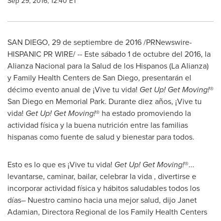
Sep 29, 2016, 12:40 ET
SAN DIEGO
, 29 de septiembre de 2016 /PRNewswire-
HISPANIC PR WIRE/ -- Este sábado 1 de octubre del 2016, la
Alianza Nacional para la
Salud de
los Hispanos (La Alianza)
y Family Health Centers de
San Diego
, presentarán el
décimo evento anual de ¡Vive tu vida!
Get Up! Get Moving!
®
San Diego
en Memorial Park. Durante diez años, ¡Vive tu
vida!
Get Up! Get Moving!
® ha estado promoviendo la
actividad física y la buena nutrición entre las familias
hispanas como fuente de salud y bienestar para todos.
Esto es lo que es ¡Vive tu vida!
Get Up! Get Moving!
®...
levantarse, caminar, bailar, celebrar la vida , divertirse e
incorporar actividad física y hábitos saludables todos los
días–
Nuestro
camino hacia una mejor salud, dijo
Janet
Adamian
, Directora Regional de los Family Health Centers