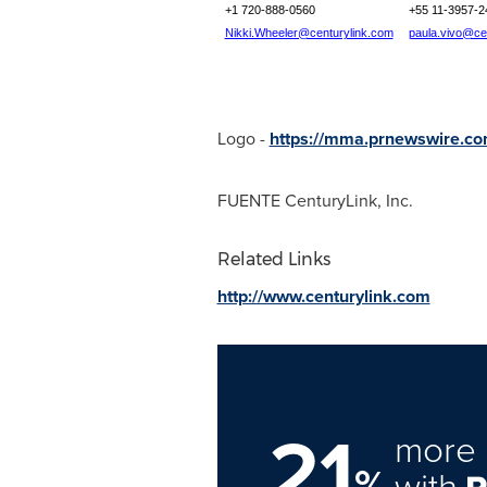
+1 720-888-0560
+55 11-3957-2
Nikki.Wheeler@centurylink.com
paula.vivo@ce
Logo -
https://mma.prnewswire.co
FUENTE CenturyLink, Inc.
Related Links
http://www.centurylink.com
21
more 
%
with