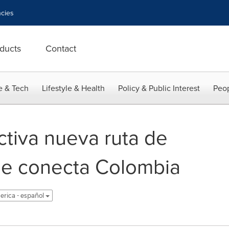
cies
ducts
Contact
e & Tech
Lifestyle & Health
Policy & Public Interest
Peop
ctiva nueva ruta de
que conecta Colombia
erica - español