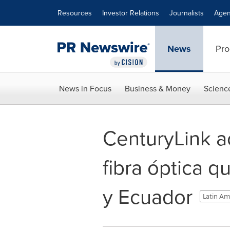
Accessibility Statement
Skip Navigation
Resources
Investor Relations
Journalists
Agen
News
Pro
News in Focus
Business & Money
Scienc
CenturyLink a
fibra óptica 
y Ecuador
Latin Am