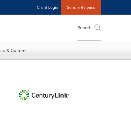
Client Login
Send a Release
Search
le & Culture