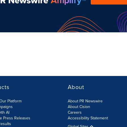
ucts
About
Our Platform
About PR Newswire
mpaigns
About Cision
ith AI
Careers
te Press Releases
Accessibility Statement
esults
Global Sites