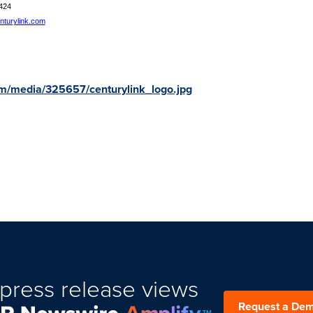
424
nturylink.com
m/media/325657/centurylink_logo.jpg
press release views
Request a De