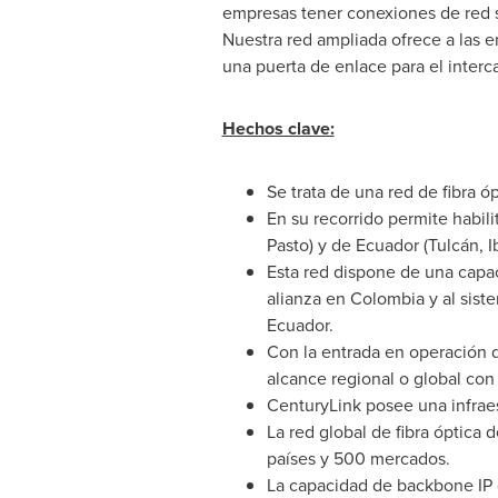
empresas tener conexiones de red s
Nuestra red ampliada ofrece a las e
una puerta de enlace para el interc
Hechos clave:
Se trata de una red de fibra
En su recorrido permite habili
Pasto) y de
Ecuador
(Tulcán, Ib
Esta red dispone de una capaci
alianza en
Colombia
y al sist
Ecuador
.
Con la entrada en operación de
alcance regional o global con
CenturyLink posee una infraes
La red global de fibra óptica
países y 500 mercados.
La capacidad de backbone IP 