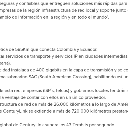
eguras y confiables que entreguen soluciones más rápidas para
mpresas de la región infraestructura de red local y soporte junto
ambio de información en la región y en todo el mundo".
 óptica de 585Km que conecta
Colombia
y
Ecuador
.
tar servicios de transporte y servicios IP en ciudades intermedia
arra).
dad instalada de 400 gigabits en la capa de transmisión y se cone
ema submarino SAC (South American Crossing), habilitando así una
 esta red, empresas (ISP´s, telcos) y gobiernos locales tendrán 
 la ventaja de contar con ellos en un único proveedor.
tructura de red de más de 26.000 kilómetros a lo largo de Améri
 de CenturyLink se extiende a más de 720.000 kilómetros prestan
global de CenturyLink supera los 43 Terabits por segundo.