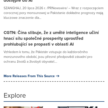
dostępie do AI
SZANGHAJ, 20 lipca 2026 r. /PRNewswire/ – Wraz z rozpoczęciem
corocznej pory monsunowej w Pakistanie dokładne prognozy mają
kluczowe znaczenie dla...
CGTN: Čína slibuje, že z umělé inteligence učiní
hnací sílu společné prosperity uprostřed
prohlubující se propasti v oblasti AI
Vzhledem k tomu, že Pákistán vstupuje do každoročního
monzunového období, jsou přesné předpovědi zásadní pro
ochranu životů a živobytí obyvatel....
More Releases From This Source
Explore