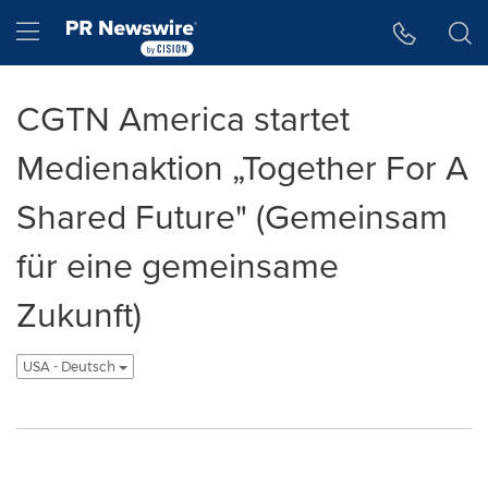
Accessibility Statement
Skip Navigation
Hamburger menu
CGTN America startet
Medienaktion „Together For A
Shared Future" (Gemeinsam
für eine gemeinsame
Zukunft)
USA - Deutsch