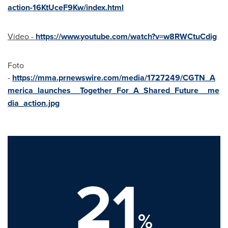
action-16KtUceF9Kw/index.html
Video -
https://www.youtube.com/watch?v=w8RWCtuCdig
Foto
-
https://mma.prnewswire.com/media/1727249/CGTN_A
merica_launches__Together_For_A_Shared_Future__me
dia_action.jpg
21
%