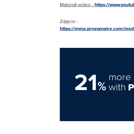
Materiał wideo -
https://www.yout
Zdjęcie -
https://mma.prnewswire.com/me
21
more 
%
with