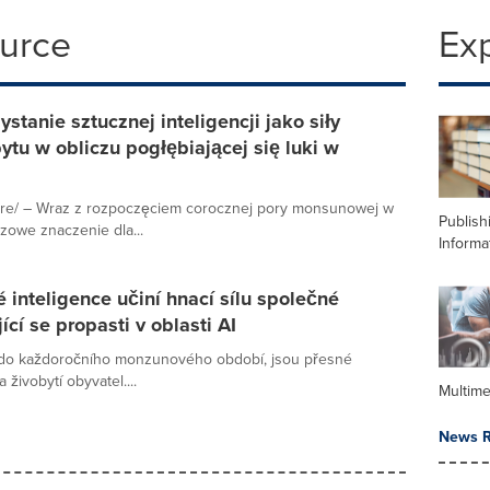
ource
Ex
tanie sztucznej inteligencji jako siły
u w obliczu pogłębiającej się luki w
re/ – Wraz z rozpoczęciem corocznej pory monsunowej w
Publish
zowe znaczenie dla...
Informa
 inteligence učiní hnací sílu společné
cí se propasti v oblasti AI
 do každoročního monzunového období, jsou přesné
živobytí obyvatel....
Multime
News R