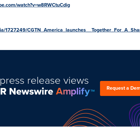
ube.com/watch?v=w8RWCtuCdig
dia/1727249/CGTN_America_launches__Together_For_A_Shar
press release views
Request a De