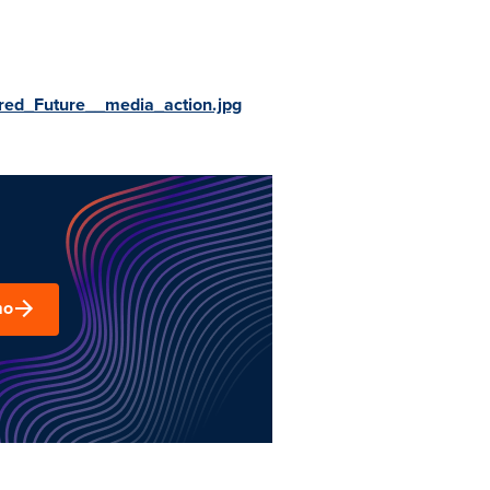
ed_Future__media_action.jpg
mo