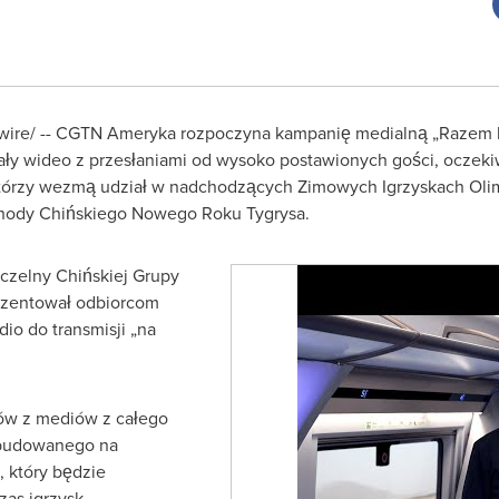
swire/ -- CGTN Ameryka rozpoczyna kampanię medialną „Razem k
ały wideo z przesłaniami od wysoko postawionych gości, ocze
tórzy wezmą udział w nadchodzących Zimowych Igrzyskach Olimp
hody Chińskiego Nowego Roku Tygrysa.
aczelny Chińskiej Grupy
ezentował odbiorcom
io do transmisji „na
ów z mediów z całego
wybudowanego na
 który będzie
as igrzysk.