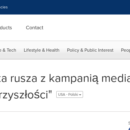
cies
ducts
Contact
e & Tech
Lifestyle & Health
Policy & Public Interest
Peop
 rusza z kampanią medi
rzyszłości"
USA - Polski