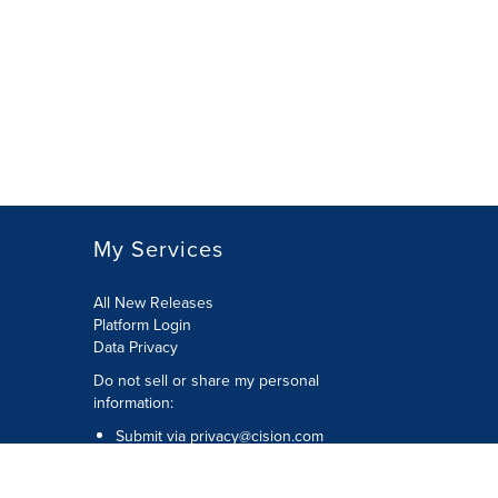
My Services
All New Releases
Platform Login
Data Privacy
Do not sell or share my personal
information
:
Submit via
privacy@cision.com
Call Privacy toll-free:
877-297-8921