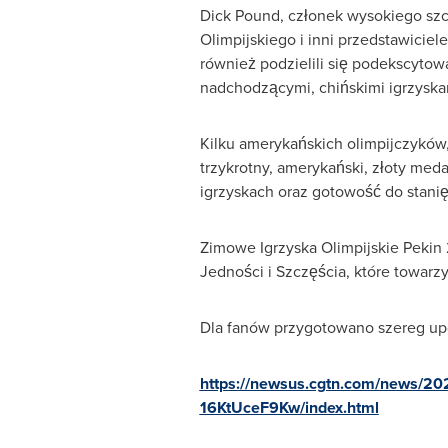
Dick Pound
, członek wysokiego sz
Olimpijskiego i inni przedstawiciel
również podzielili się podekscyto
nadchodzącymi, chińskimi igrzyska
Kilku amerykańskich olimpijczyków
trzykrotny, amerykański, złoty med
igrzyskach oraz gotowość do stanię
Zimowe Igrzyska Olimpijskie Peki
Jedności i Szczęścia, które towar
Dla fanów przygotowano szereg up
https://newsus.cgtn.com/news/202
16KtUceF9Kw/index.html