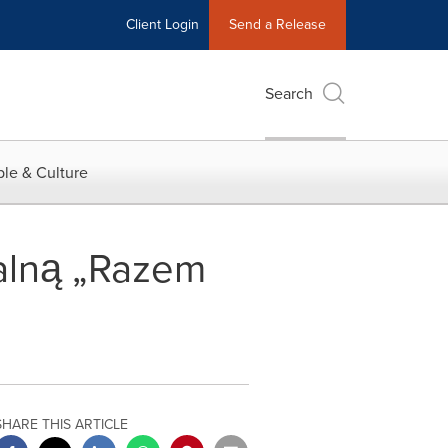
Client Login
Send a Release
Search
le & Culture
alną „Razem
SHARE THIS ARTICLE