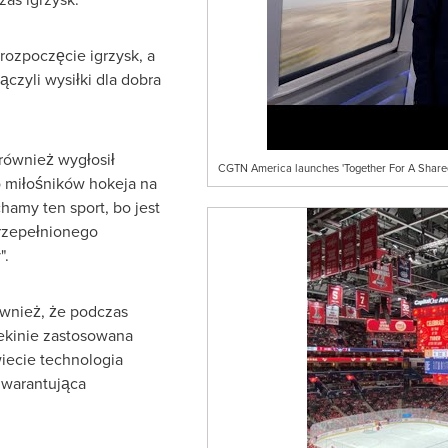
rozpoczęcie igrzysk, a
czyli wysiłki dla dobra
 również wygłosił
CGTN America launches 'Together For A Shared
o miłośników hokeja na
hamy ten sport, bo jest
rzepełnionego
".
wnież, że podczas
ekinie zastosowana
iecie technologia
gwarantująca