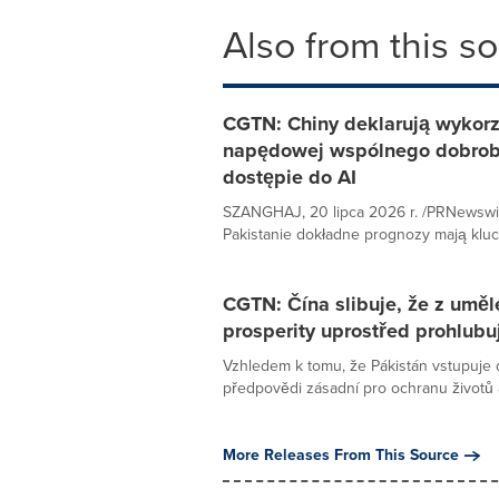
Also from this s
CGTN: Chiny deklarują wykorzys
napędowej wspólnego dobrobyt
dostępie do AI
SZANGHAJ, 20 lipca 2026 r. /PRNewswi
Pakistanie dokładne prognozy mają kluc
CGTN: Čína slibuje, že z umělé
prosperity uprostřed prohlubují
Vzhledem k tomu, že Pákistán vstupuje
předpovědi zásadní pro ochranu životů a 
More Releases From This Source