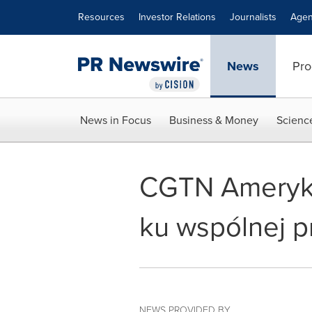
Accessibility Statement
Skip Navigation
Resources
Investor Relations
Journalists
Agen
News
Pro
News in Focus
Business & Money
Scienc
CGTN Ameryka
ku wspólnej p
NEWS PROVIDED BY