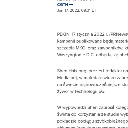
CGTN
Jan 17, 2022, 09:31 ET
PEKIN, 17 stycznia 2022 r. /PRNew
kampanii publikowane będą materi
szczebla MKOl oraz zawodników, k
Waszyngtonie D.C. odbędą się obc
Shen Haixiong, prezes i redaktor n
Medialnej, w materiale wideo zapr
na świecie najnowocześniejsze stud
żywo" w technologii 5G.
W wypowiedzi Shen zaprosił koleg
świata do korzystania ze studia 
pokładzie pociągu szybkobieżnego,
głównym środkiem transportu podcz