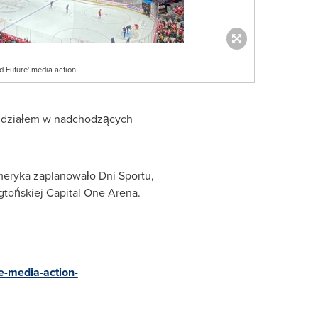
 Future' media action
 z udziałem w nadchodzących
eryka zaplanowało Dni Sportu,
tońskiej Capital One Arena.
e-media-action-