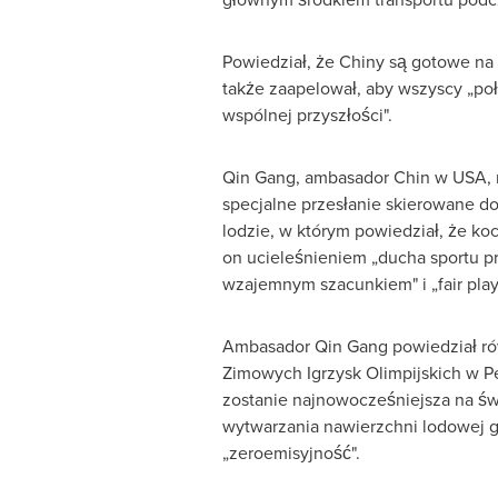
Powiedział, że Chiny są gotowe na 
także zaapelował, aby wszyscy „połą
wspólnej przyszłości".
Qin Gang
, ambasador Chin w
USA
,
specjalne przesłanie skierowane d
lodzie, w którym powiedział, że koc
on ucieleśnieniem „ducha sportu p
wzajemnym szacunkiem" i „fair play
Ambasador Qin Gang powiedział ró
Zimowych Igrzysk Olimpijskich w P
zostanie najnowocześniejsza na św
wytwarzania nawierzchni lodowej 
„zeroemisyjność".