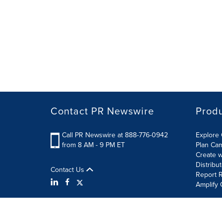
Contact PR Newswire
Prod
Call PR Newswire at 888-776-0942
Explore 
from 8 AM - 9 PM ET
Plan Ca
Create w
Distribu
Contact Us
Report R
Amplify 