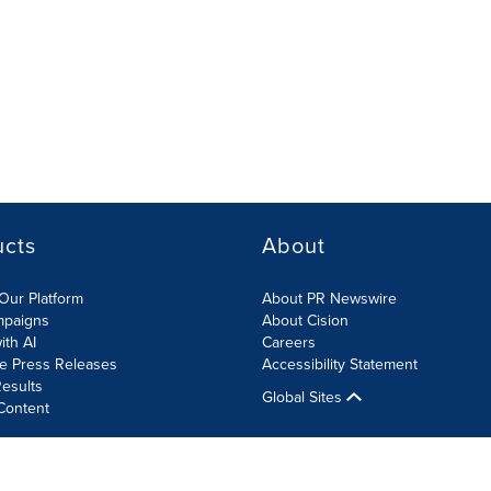
ucts
About
Our Platform
About PR Newswire
mpaigns
About Cision
ith AI
Careers
te Press Releases
Accessibility Statement
esults
Global Sites
Content