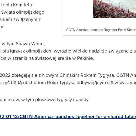
czebla Komitetu
e świata olimpijskiego
waniem związanym z
mi.
CGTN America launches 'Together For A Shared
, w tym
Shawn White
,
alista igrzysk olimpijskich, wyraziło wielkie nadzieje związane
cia w szranki na światowej arenie w Pekinie.
n 2022 zbiegają się z Nowym Chińskim Rokiem Tygrysa. CGTN Am
zyszyć będą obchodom Roku Tygrysa odbywającym się w waszyng
ominków, w tym pluszowe tygrysy i pandy.
2-01-12/CGTN-America-launches-Together-for-a-shared-futur