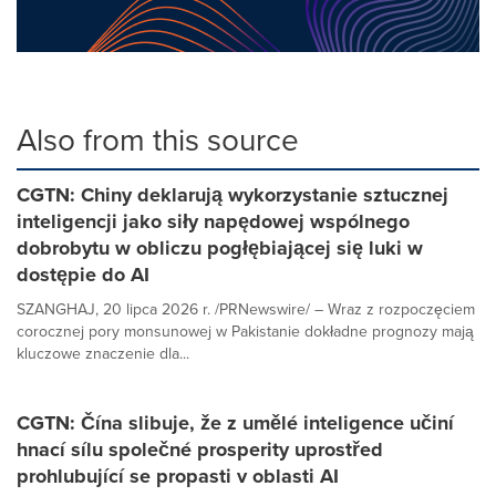
Also from this source
CGTN: Chiny deklarują wykorzystanie sztucznej
inteligencji jako siły napędowej wspólnego
dobrobytu w obliczu pogłębiającej się luki w
dostępie do AI
SZANGHAJ, 20 lipca 2026 r. /PRNewswire/ – Wraz z rozpoczęciem
corocznej pory monsunowej w Pakistanie dokładne prognozy mają
kluczowe znaczenie dla...
CGTN: Čína slibuje, že z umělé inteligence učiní
hnací sílu společné prosperity uprostřed
prohlubující se propasti v oblasti AI