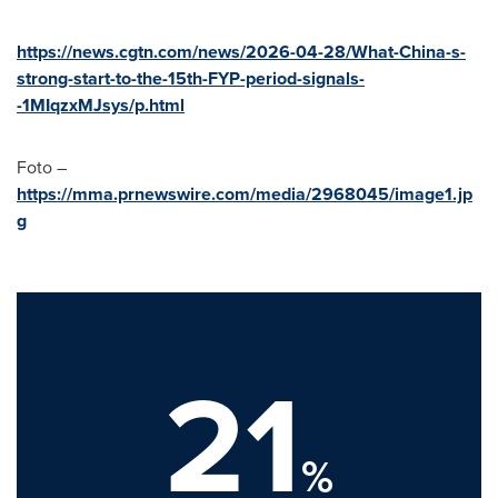
https://news.cgtn.com/news/2026-04-28/What-China-s-
strong-start-to-the-15th-FYP-period-signals-
-1MIqzxMJsys/p.html
Foto –
https://mma.prnewswire.com/media/2968045/image1.jp
g
21
%