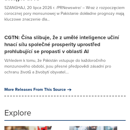
SZANGHAJ, 20 lipca 2026 r. /PRNewswire/ – Wraz z rozpoczęciem
corocznej pory monsunowej w Pakistanie dokładne prognozy mają
kluczowe znaczenie dla...
CGTN: Čína slibuje, že z umělé inteligence učiní
hnací sílu společné prosperity uprostřed
prohlubující se propasti v oblasti AI
Vzhledem k tomu, že Pákistán vstupuje do každoročního
monzunového období, jsou přesné předpovědi zásadní pro
ochranu životů a živobytí obyvatel....
More Releases From This Source
Explore