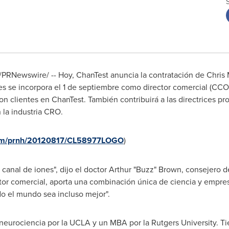
 /PRNewswire/ -- Hoy, ChanTest anuncia la contratación de
Chris
 se incorpora el 1 de septiembre como director comercial (CCO) 
on clientes en ChanTest. También contribuirá a las directrices pr
la industria CRO.
.com/prnh/20120817/CL58977LOGO
)
 canal de iones", dijo el doctor Arthur "Buzz" Brown, consejero d
or comercial, aporta una combinación única de ciencia y empre
do el mundo sea incluso mejor".
 neurociencia por la
UCLA
y un MBA por la
Rutgers University
. T