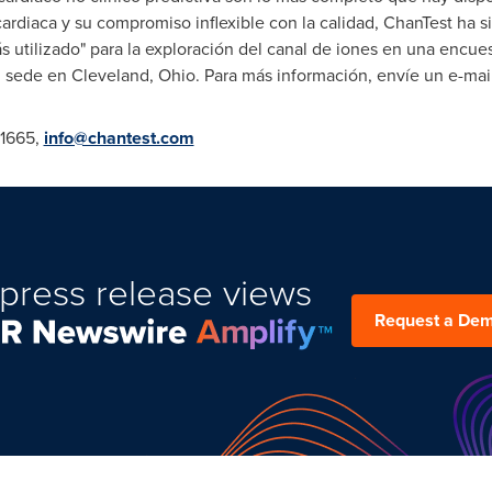
ardiaca y su compromiso inflexible con la calidad, ChanTest ha 
ás utilizado" para la exploración del canal de iones en una encue
su sede en
Cleveland, Ohio
. Para más información, envíe un e-mai
-1665,
info@chantest.com
press release views
Request a De