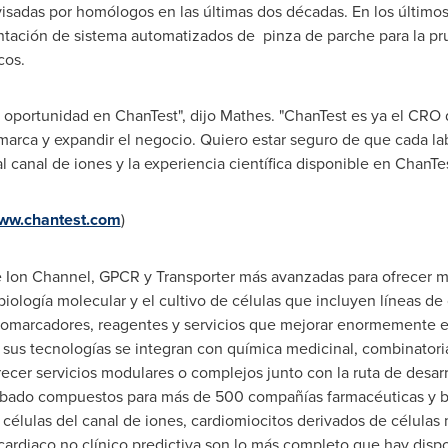
visadas por homólogos en las últimas dos décadas. En los últimos
ntación de sistema automatizados de pinza de parche para la pr
cos.
oportunidad en ChanTest", dijo Mathes. "ChanTest es ya el CRO d
marca y expandir el negocio. Quiero estar seguro de que cada la
canal de iones y la experiencia científica disponible en ChanTes
ww.chantest.com
)
e Ion Channel, GPCR y Transporter más avanzadas para ofrecer m
biología molecular y el cultivo de células que incluyen líneas de
biomarcadores, reagentes y servicios que mejorar enormemente e
 sus tecnologías se integran con química medicinal, combinator
recer servicios modulares o complejos junto con la ruta de desar
obado compuestos para más de 500 compañías farmacéuticas y bi
 células del canal de iones, cardiomiocitos derivados de célula
cardiaco no clínico predictiva son lo más completo que hay disp