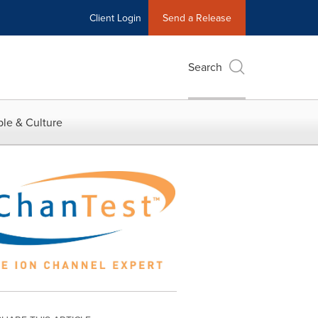
Client Login
Send a Release
Search
le & Culture