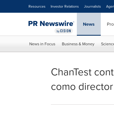
Accessibility Statement
Skip Navigation
Resources
Investor Relations
Journalists
Agen
News
Pro
News in Focus
Business & Money
Scienc
ChanTest cont
como director