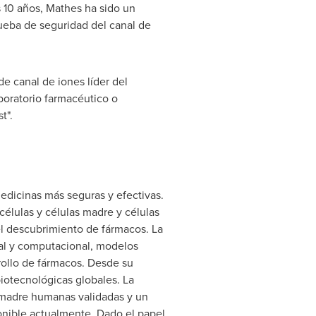
 10 años, Mathes ha sido un
ueba de seguridad del canal de
e canal de iones líder del
boratorio farmacéutico o
t".
edicinas más seguras y efectivas.
 células y células madre y células
l descubrimiento de fármacos. La
ial y computacional, modelos
rollo de fármacos. Desde su
otecnológicas globales. La
s madre humanas validadas y un
onible actualmente. Dado el papel