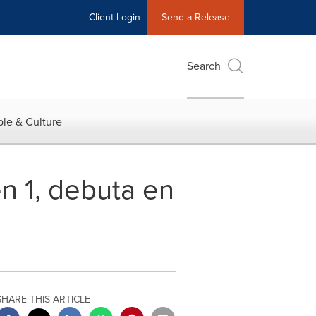
Client Login
Send a Release
Search
le & Culture
n 1, debuta en
SHARE THIS ARTICLE