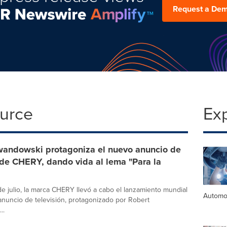
Request a De
ource
Ex
wandowski protagoniza el nuevo anuncio de
 de CHERY, dando vida al lema "Para la
de julio, la marca CHERY llevó a cabo el lanzamiento mundial
Automo
nuncio de televisión, protagonizado por Robert
..