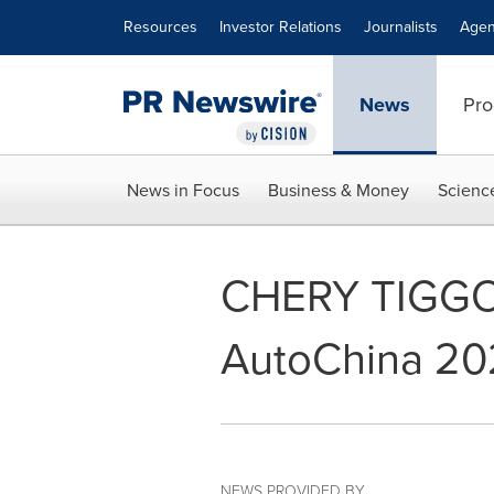
Accessibility Statement
Skip Navigation
Resources
Investor Relations
Journalists
Agen
News
Pro
News in Focus
Business & Money
Scienc
CHERY TIGGO V
AutoChina 2
NEWS PROVIDED BY