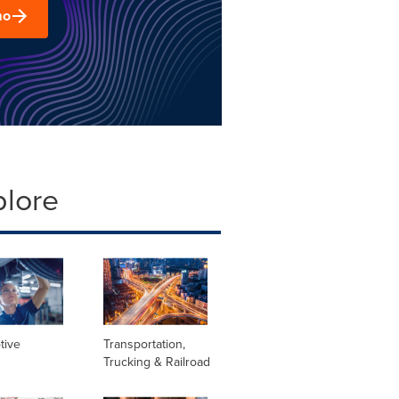
mo
plore
tive
Transportation,
Trucking & Railroad