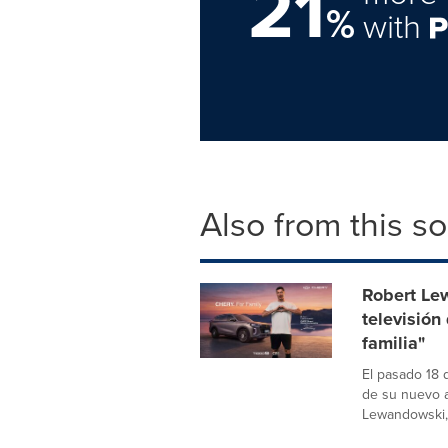
21
%
with
Also from this s
Robert Le
televisión
familia"
El pasado 18 
de su nuevo a
Lewandowski,.