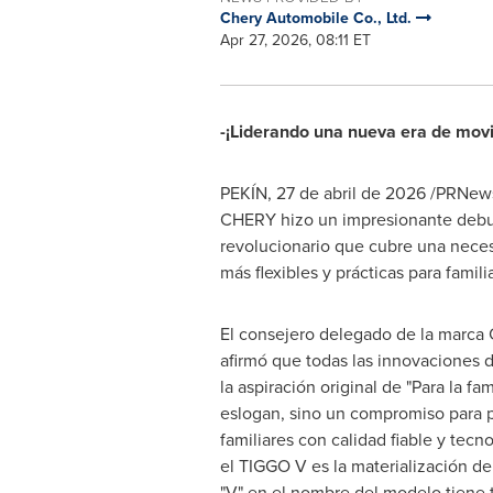
Chery Automobile Co., Ltd.
Apr 27, 2026, 08:11 ET
-¡Liderando una nueva era de movi
PEKÍN
,
27 de abril de 2026
/PRNews
CHERY hizo un impresionante debut
revolucionario que cubre una neces
más flexibles y prácticas para famil
El consejero delegado de la marca
afirmó que todas las innovaciones 
la aspiración original de "Para la fam
eslogan, sino un compromiso para p
familiares con calidad fiable y tecn
el TIGGO V es la materialización de
"V" en el nombre del modelo tiene t