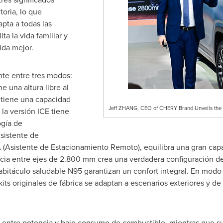
toria, lo que
pta a todas las
ita la vida familiar y
ida mejor.
te entre tres modos:
 una altura libre al
tiene una capacidad
Jeff ZHANG, CEO of CHERY Brand Unveils the 
a versión ICE tiene
gía de
sistente de
(Asistente de Estacionamiento Remoto), equilibra una gran cap
cia entre ejes de 2.800 mm crea una verdadera configuración de 3
itáculo saludable N95 garantizan un confort integral. En modo P
kits originales de fábrica se adaptan a escenarios exteriores y de
l entre potencia y bajo consumo de combustible, mientras que su