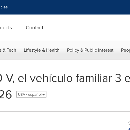
cies
ducts
Contact
e & Tech
Lifestyle & Health
Policy & Public Interest
Peop
, el vehículo familiar 3 e
026
USA - español