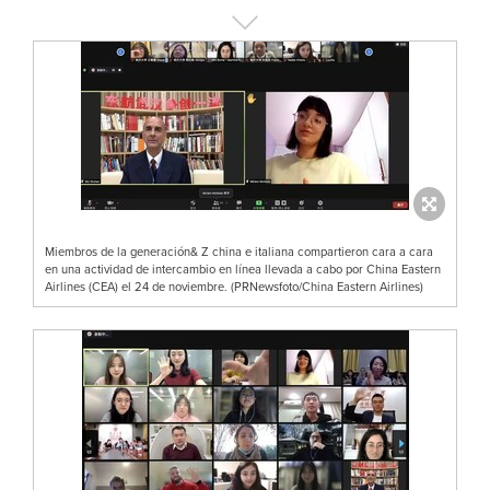
Miembros de la generación& Z china e italiana compartieron cara a cara
en una actividad de intercambio en línea llevada a cabo por China Eastern
Airlines (CEA) el 24 de noviembre. (PRNewsfoto/China Eastern Airlines)