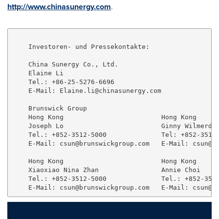
http://www.chinasunergy.com
.
    Investoren- und Pressekontakte:

    China Sunergy Co., Ltd.

    Elaine Li

    Tel.: +86-25-5276-6696

    E-Mail: 
Elaine.li@chinasunergy.com
    Brunswick Group

    Hong Kong                         Hong Kong

    Joseph Lo                         Ginny Wilmerdin
    Tel.: +852-3512-5000              Tel: +852-3512-
    E-Mail: 
csun@brunswickgroup.com
   E-Mail: 
csun@b
    Hong Kong                         Hong Kong

    Xiaoxiao Nina Zhan                Annie Choi

    Tel.: +852-3512-5000              Tel.: +852-3512
    E-Mail: 
csun@brunswickgroup.com
   E-Mail: 
csun@b