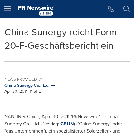
Accessibility Statement
Skip Navigation
Hamburger menu
China Sunergy reicht Form-
20-F-Geschäftsbericht ein
NEWS PROVIDED BY
China Sunergy Co., Ltd.
Apr 30, 2011, 11:51 ET
NANJING
,
China
,
April 30, 2011
/PRNewswire/ -- China
Sunergy Co., Ltd. (Nasdaq:
CSUN
) ("China Sunergy" oder
"das Unternehmen"), ein spezialisierter Solarzellen- und