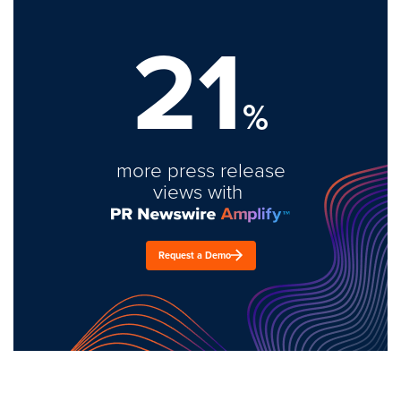
21
%
more press release
views with
Request a Demo