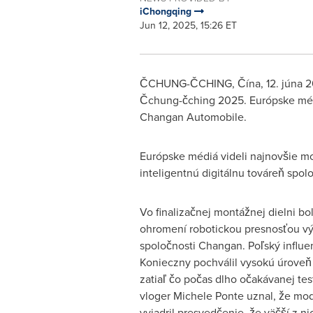
iChongqing
Jun 12, 2025, 15:26 ET
ČCHUNG-ČCHING, Čína
,
12. júna 
Čchung-čching 2025. Európske médiá
Changan Automobile.
Európske médiá videli najnovšie m
inteligentnú digitálnu továreň spo
Vo finalizačnej montážnej dielni bo
ohromení robotickou presnosťou vý
spoločnosti Changan. Poľský influ
Konieczny
pochválil vysokú úroveň 
zatiaľ čo počas dlho očakávanej tes
vloger
Michele Ponte
uznal, že mod
vyjadril presvedčenie, že väčší z ni