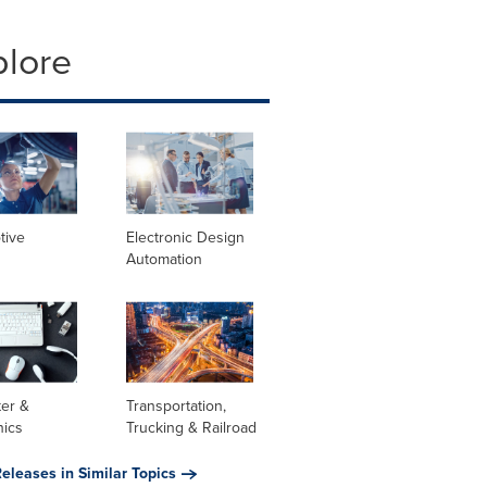
plore
tive
Electronic Design
Automation
er &
Transportation,
nics
Trucking & Railroad
eleases in Similar Topics