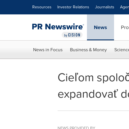
Accessibility Statement
Skip Navigation
Resources
Investor Relations
Journalists
Agen
News
Pro
News in Focus
Business & Money
Scienc
Cieľom spoloč
expandovať do
NEWS PROVIDED BY