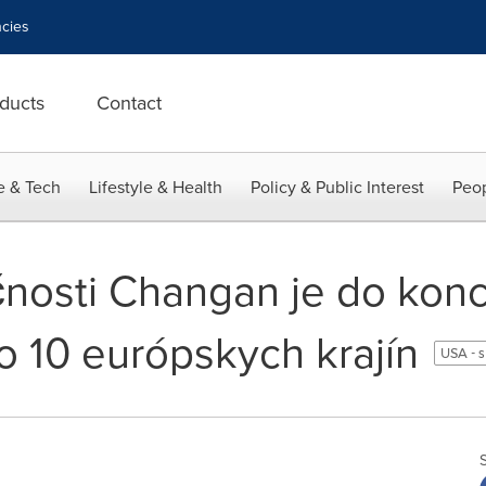
cies
ducts
Contact
e & Tech
Lifestyle & Health
Policy & Public Interest
Peop
nosti Changan je do kon
 10 európskych krajín
USA - 