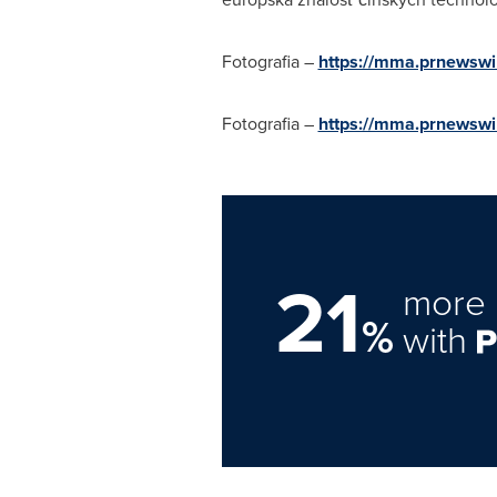
Fotografia –
https://mma.prnewsw
Fotografia –
https://mma.prnewsw
21
more 
%
with