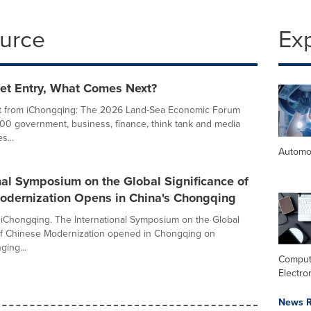
ource
Ex
ket Entry, What Comes Next?
t from iChongqing: The 2026 Land-Sea Economic Forum
00 government, business, finance, think tank and media
s...
Automo
nal Symposium on the Global Significance of
odernization Opens in China's Chongqing
 iChongqing. The International Symposium on the Global
of Chinese Modernization opened in Chongqing on
ging...
Comput
Electro
News R