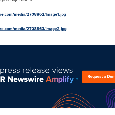
ire.com/media/2708862/Image1.jpg
ire.com/media/2708863/Image2.jpg
press release views
Request a De