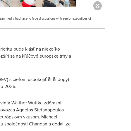
n media had face-to-face discussions with senior executives of
ioritu bude klásť na niekoľko
íri sa na kľúčové európske trhy a
HEV) s cieľom uspokojiť širší dopyt
ku 2025.
ovinár
Walther Wuttke
zdôraznil
 dovozca
Aggelos Stefanopoulos
 s európskym vkusom.
Michael
tu spoločnosti Changan a dodal, že