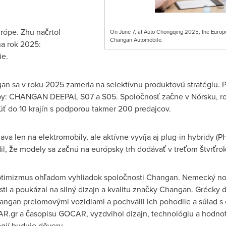
rópe. Zhu načrtol
On June 7, at Auto Chongqing 2025, the Europea
Changan Automobile.
na rok 2025:
ie.
n sa v roku 2025 zameria na selektívnu produktovú stratégiu. Pr
: CHANGAN DEEPAL S07 a S05. Spoločnosť začne v Nórsku, rozš
úť do 10 krajín s podporou takmer 200 predajcov.
va len na elektromobily, ale aktívne vyvíja aj plug-in hybridy (P
dil, že modely sa začnú na európsky trh dodávať v treťom štvrťro
optimizmus ohľadom vyhliadok spoločnosti Changan. Nemecký n
losti a poukázal na silný dizajn a kvalitu značky Changan. Grécky
hangan prelomovými vozidlami a pochválil ich pohodlie a súlad
CAR.gr a časopisu GOCAR, vyzdvihol dizajn, technológiu a hodno
gií buduje dôveru.