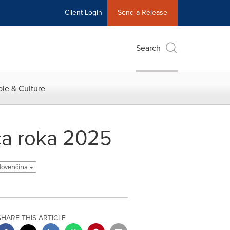
Client Login
Send a Release
Search
le & Culture
ca roka 2025
slovenčina
SHARE THIS ARTICLE