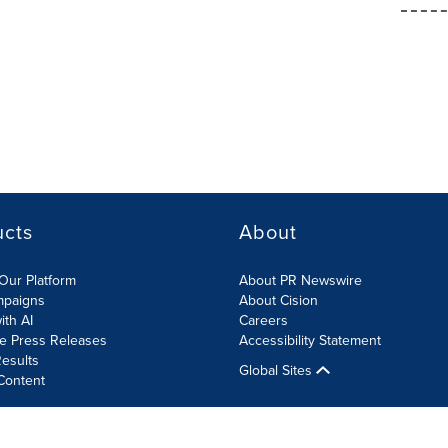
ucts
About
Our Platform
About PR Newswire
mpaigns
About Cision
ith AI
Careers
te Press Releases
Accessibility Statement
esults
Global Sites
Content