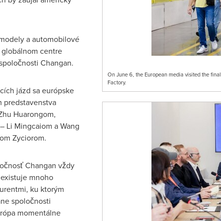
 modely a automobilové
 globálnom centre
 spoločnosti Changan.
On June 6, the European media visited the fina
Factory.
cích jázd sa európske
m predstavenstva
 Zhu Huarongom,
– Li Mingcaiom a Wang
som Zyciorom.
oločnosť Changan vždy
 existuje mnoho
kurentmi, ku ktorým
ane spoločnosti
Európa momentálne