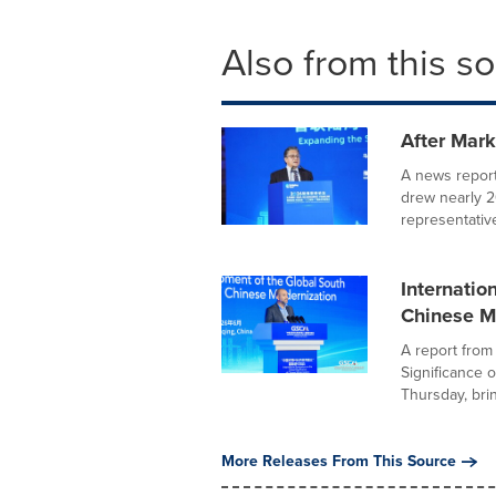
Also from this s
After Mar
A news repor
drew nearly 2
representative
Internatio
Chinese M
A report from
Significance 
Thursday, brin
More Releases From This Source