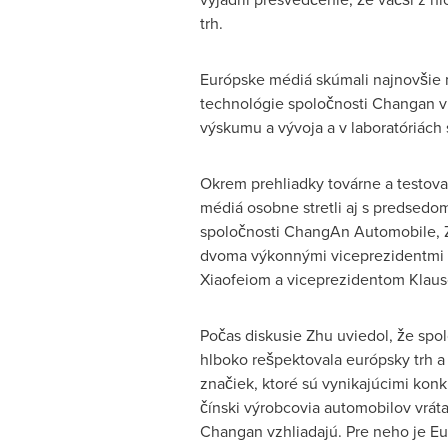
trh.
Európske médiá skúmali najnovšie
technológie spoločnosti Changan v
výskumu a vývoja a v laboratóriách
Okrem prehliadky továrne a testova
médiá osobne stretli aj s predsedo
spoločnosti ChangAn Automobile,
dvoma výkonnými viceprezidentmi 
Xiaofeiom a viceprezidentom Klau
Počas diskusie Zhu uviedol, že sp
hlboko rešpektovala európsky trh a
značiek, ktoré sú vynikajúcimi kon
čínski výrobcovia automobilov vrát
Changan vzhliadajú. Pre neho je 