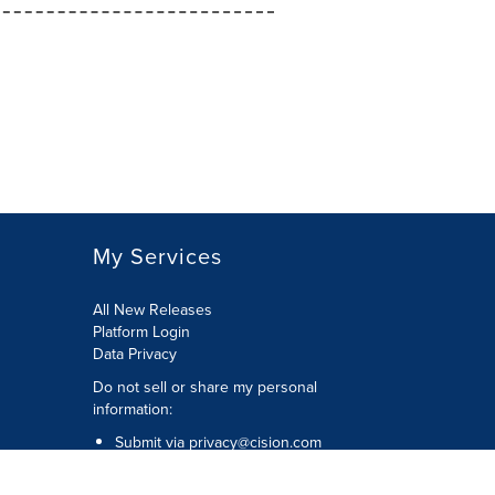
My Services
All New Releases
Platform Login
Data Privacy
Do not sell or share my personal
information
:
Submit via
privacy@cision.com
Call Privacy toll-free:
877-297-8921