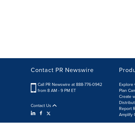
Contact PR Newswire
Prod
Call PR Newswire at 888-776-0942
Explore 
from 8 AM - 9 PM ET
Plan Ca
Create w
Distribu
Contact Us
Report R
Amplify 