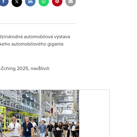
edzinárodná automobilová výstava
nskeho automobilového giganta
čching 2025, navštívili