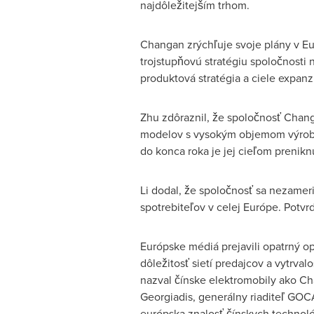
najdôležitejším trhom.
Changan zrýchľuje svoje plány v Eu
trojstupňovú stratégiu spoločnosti 
produktová stratégia a ciele expanz
Zhu zdôraznil, že spoločnosť Changa
modelov s vysokým objemom výroby
do konca roka je jej cieľom prenikn
Li dodal, že spoločnosť sa nezameria
spotrebiteľov v celej Európe. Potvr
Európske médiá prejavili opatrný 
dôležitosť sietí predajcov a vytrva
nazval čínske elektromobily ako C
Georgiadis
, generálny riaditeľ GO
európska znalosť čínskych technoló