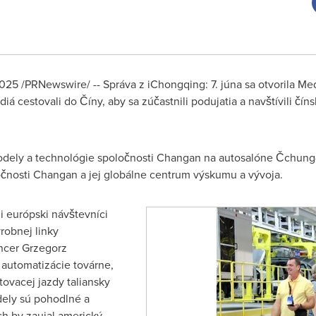
2025
/PRNewswire/ -- Správa z iChongqing: 7. júna sa otvorila M
 cestovali do Číny, aby sa zúčastnili podujatia a navštívili čí
odely a technológie spoločnosti Changan na autosalóne Čchung-
ločnosti Changan a jej globálne centrum výskumu a vývoja.
li európski návštevníci
robnej linky
encer
Grzegorz
automatizácie továrne,
tovacej jazdy taliansky
ely sú pohodlné a
ch by zaujal americký