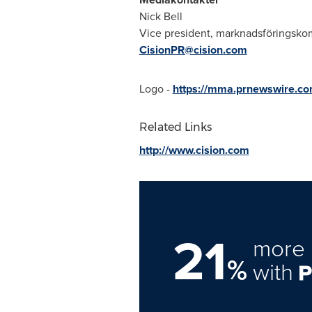
Nick Bell
Vice president, marknadsföringsk
CisionPR@cision.com
Logo -
https://mma.prnewswire.co
Related Links
http://www.cision.com
21
more 
%
with