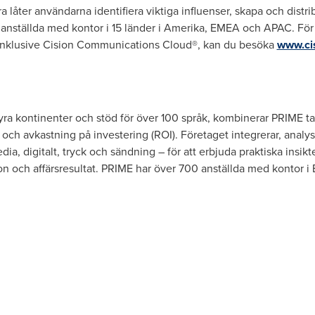
låter användarna identifiera viktiga influenser, skapa och distri
0 anställda med kontor i 15 länder i Amerika, EMEA och APAC. Fö
, inklusive Cision Communications Cloud®, kan du besöka
www.ci
yra kontinenter och stöd för över 100 språk, kombinerar PRIME tal
ch avkastning på investering (ROI). Företaget integrerar, analys
dia, digitalt, tryck och sändning – för att erbjuda praktiska insik
ion och affärsresultat. PRIME har över 700 anställda med kontor i 