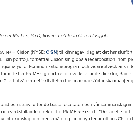
Rainer Mathes
, Ph.D, kommer att leda Cision Insights
wire/ -- Cision (NYSE:
CISN
) tillkännagav idag att det har slutfö
 i sin portfölj, förbättrar Cision sin globala ledarposition inom pr
gsanalys för kommunikationsprogram och vidareutvecklar sin tekni
rförande har PRIME:s grundare och verkställande direktör,
Rainer
yfte är att utvärdera effektiviteten hos marknadsföringskampanjer
ra bäst och sträva efter de bästa resultaten och vår sammanslagni
 och verkställande direktör för PRIME Research. "Det är ett stort
av min kunskap om mediamätning i min nya ledarroll hos Cision I