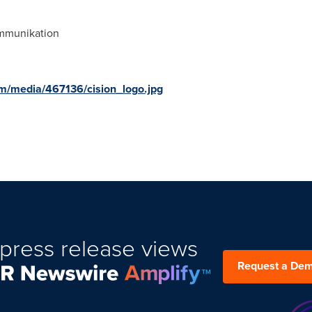
ommunikation
m/media/467136/cision_logo.jpg
press release views
Request a De