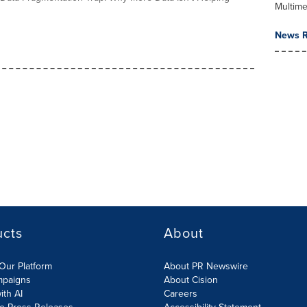
Multime
News R
ucts
About
Our Platform
About PR Newswire
mpaigns
About Cision
ith AI
Careers