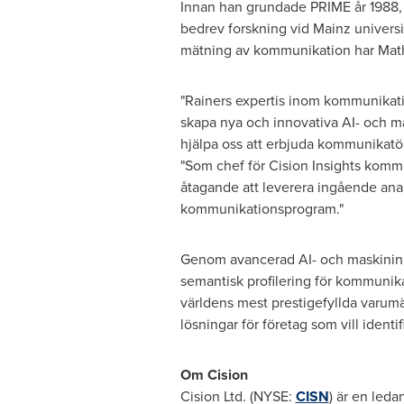
Innan han grundade PRIME år 1988, 
bedrev forskning vid Mainz universi
mätning av kommunikation har Mathes
"Rainers expertis inom kommunikat
skapa nya och innovativa AI- och ma
hjälpa oss att erbjuda kommunikatör
"Som chef för Cision Insights komm
åtagande att leverera ingående anal
kommunikationsprogram."
Genom avancerad AI- och maskininl
semantisk profilering för kommunikat
världens mest prestigefyllda varumä
lösningar för företag som vill ident
Om Cision
Cision Ltd. (NYSE:
CISN
) är en led