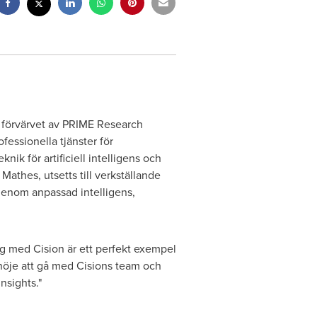
rt förvärvet av PRIME Research
ofessionella tjänster för
k för artificiell intelligens och
 Mathes
, utsetts till verkställande
 genom anpassad intelligens,
ng med Cision är ett perfekt exempel
 nöje att gå med Cisions team och
nsights."