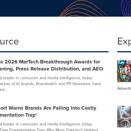
ource
Ex
ns 2026 MarTech Breakthrough Awards for
tening, Press Release Distribution, and AEO
bal leader in consumer and media intelligence, today
t two of its brands, Brandwatch and PR Newswire, have
Adverti
d...
ort Warns Brands Are Falling Into Costly
mentation Trap'
bal leader in consumer and media intelligence, today
Data Fragmentation Trap: Why More Data Isn't Helping