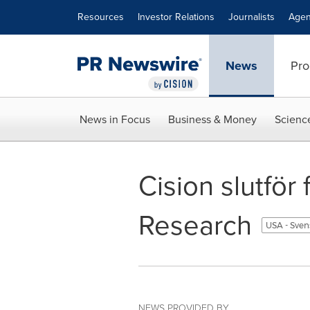
Accessibility Statement
Skip Navigation
Resources
Investor Relations
Journalists
Agen
News
Pro
News in Focus
Business & Money
Scienc
Cision slutför
Research
USA - Sve
NEWS PROVIDED BY