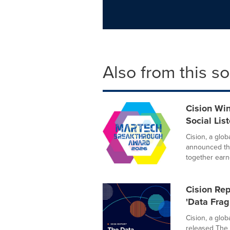
Also from this s
Cision Wi
Social Lis
Cision, a glo
announced tha
together earne
Cision Rep
'Data Frag
Cision, a glo
released The 