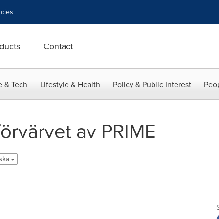
cies
ducts
Contact
e & Tech
Lifestyle & Health
Policy & Public Interest
Peop
 förvärvet av PRIME
nska