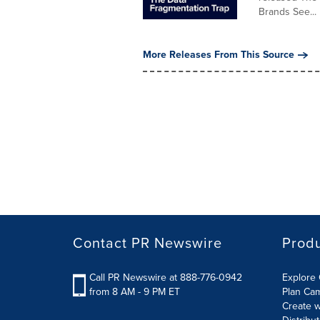
Brands See...
More Releases From This Source
Contact PR Newswire
Prod
Call PR Newswire at 888-776-0942
Explore 
from 8 AM - 9 PM ET
Plan Ca
Create w