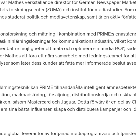
var Mathes verkställande direktör för German Newspaper Market
tets forskningscenter (ZUMA) och institut för mediastudier. Som
 studerat politik och mediavetenskap, samt är en aktiv författa
ionsforskning och mätning i kombination med PRIME:s enaståend
skininlärningslösningar för kommunikationsindustrin, vilket komm
er bättre möjligheter att mäta och optimera sin media-ROI", sad
er Mathes att föra ett nära samarbete med ledningsteamet för at
yser som låter dess kunder att fatta mer informerade beslut avse
ärningsteknik kan PRIME tillhandahålla intelligent ämnesdetekt
ion, marknadsföring, försäljning, distributionskedja och riskhan
rken, såsom Mastercard och Jaguar. Detta förvärv är en del av C
ifiera sina bästa influenser, skapa och distribuera kampanjer och i
ande global leverantör av förtjänad mediaprogramvara och tjänster