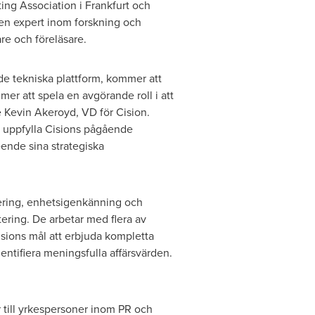
ing Association i
Frankfurt
och
 en expert inom forskning och
re och föreläsare.
e tekniska plattform, kommer att
er att spela en avgörande roll i att
e
Kevin Akeroyd, VD
för Cision.
t uppfylla Cisions pågående
ende sina strategiska
ering, enhetsigenkänning och
tering. De arbetar med flera av
isions mål att erbjuda kompletta
dentifiera meningsfulla affärsvärden.
 till yrkespersoner inom PR och