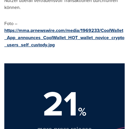
Nutzer überall vertrauensvoll Transaktionen durchführen
können.
Foto –
https://mma.prnewswire.com/media/1969233/CoolWallet
_App_announces_CoolWallet_HOT_wallet_novice_crypto
_users_self_custody.jpg
21
%
more press release