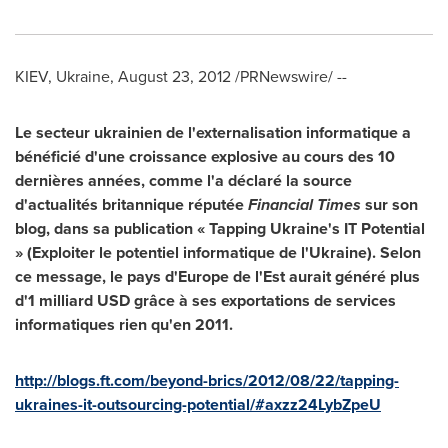
KIEV, Ukraine
,
August 23, 2012
/PRNewswire/ --
Le secteur ukrainien de l'externalisation informatique a
bénéficié d'une croissance explosive au cours des 10
dernières années, comme l'a déclaré la source
d'actualités britannique réputée
Financial Times
sur son
blog, dans sa publication « Tapping Ukraine's IT Potential
» (Exploiter le potentiel informatique de l'
Ukraine
). Selon
ce message, le pays d'
Europe
de l'Est aurait généré plus
d'1 milliard USD grâce à ses exportations de services
informatiques rien qu'en 2011.
http://blogs.ft.com/beyond-brics/2012/08/22/tapping-
ukraines-it-outsourcing-potential/#axzz24LybZpeU