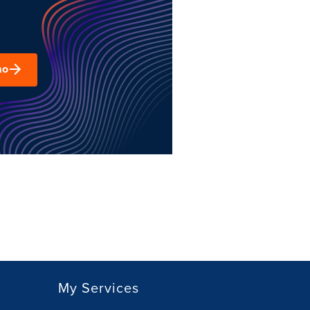
mo
My Services