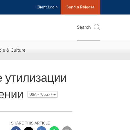
Client Login
Send a Release
Search
le & Culture
е утилизации
вении
USA - Pусский
SHARE THIS ARTICLE