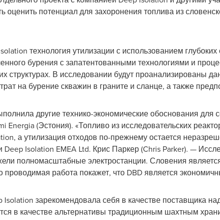
 оценить потенциал для захоронения топлива из словенск
olation технология утилизации с использованием глубоких 
енного бурения с запатентованными технологиями и процес
их структурах. В исследовании будут проанализированы д
трат на бурение скважин в граните и сланце, а также пред
полнила другие технико-экономические обоснования для 
rmi Energia (Эстония). «Топливо из исследовательских реакт
ation, а утилизация отходов по-прежнему остается неразре
eep Isolation EMEA Ltd. Крис Паркер (
Chris Parker
). — Исс
ежели полномасштабные электростанции. Словения является
то проводимая работа покажет, что DBD является экономич
 Isolation зарекомендовала себя в качестве поставщика н
тся в качестве альтернативы традиционным шахтным храни