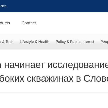
cies
ducts
Contact
e & Tech
Lifestyle & Health
Policy & Public Interest
Peop
on начинает исследовани
убоких скважинах в Сло