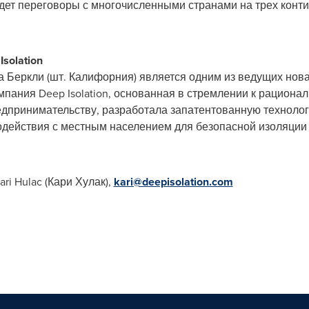
ет переговоры с многочисленными странами на трех конти
solation
да Беркли (шт. Калифорния) является одним из ведущих нов
мпания Deep Isolation, основанная в стремлении к рацион
едпринимательству, разработала запатентованную техноло
действия с местным населением для безопасной изоляции 
ari Hulac
(Кари Хулак),
kari@deepisolation.com