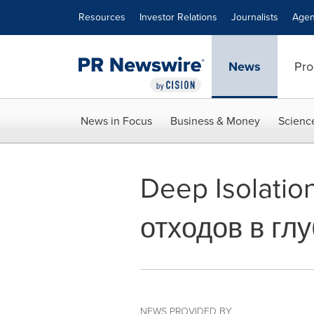
Accessibility Statement
Skip Navigation
Resources
Investor Relations
Journalists
Agen
News
Pro
News in Focus
Business & Money
Scienc
Deep Isolati
отходов в гл
NEWS PROVIDED BY