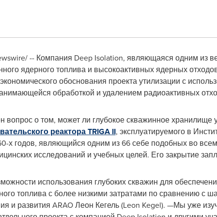
ewswire/ -- Компания Deep Isolation, являющаяся одним из 
нного ядерного топлива и высокоактивных ядерных отходов
о-экономического обоснования проекта утилизации с испол
занимающейся обработкой и удалением радиоактивных отхо
ен вопрос о том, может ли глубокое скважинное хранилище 
вательского реактора TRIGA II
, эксплуатируемого в Инст
60-х годов, являющийся одним из 66 себе подобных во всем
цинских исследований и учебных целей. Его закрытие запл
можности использования глубоких скважин для обеспечени
ного топлива с более низкими затратами по сравнению с 
ия и развития ARAO Леон Кегель (
Leon Kegel
). —Мы уже изу
тдельного проекта с компанией Deep Isolation и другими уч