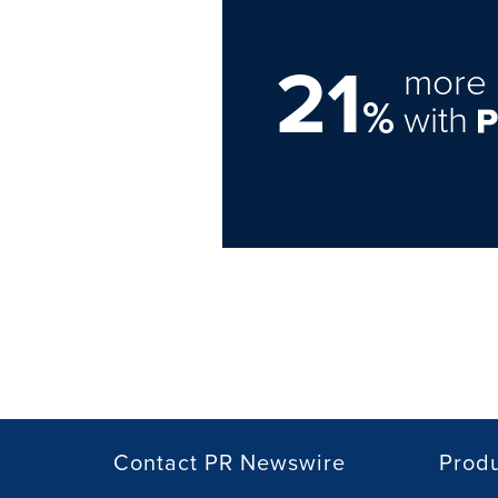
21
more 
%
with
Contact PR Newswire
Prod