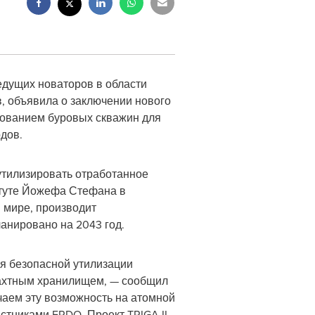
ведущих новаторов в области
, объявила о заключении нового
ьзованием буровых скважин для
дов.
утилизировать отработанное
итуте Йожефа Стефана в
 мире, производит
анировано на 2043 год.
я безопасной утилизации
шахтным хранилищем, — сообщил
чаем эту возможность на атомной
астниками ERDO. Проект TRIGA II