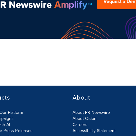
Request a De
ucts
About
Our Platform
About PR Newswire
mpaigns
About Cision
ith AI
Careers
te Press Releases
Accessibility Statement