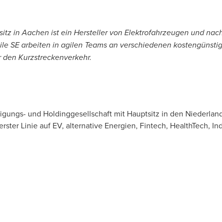
itz in Aachen ist ein Hersteller von Elektrofahrzeugen und nac
ile SE arbeiten in agilen Teams an verschiedenen kostengünsti
r den Kurzstreckenverkehr.
eiligungs- und Holdinggesellschaft mit Hauptsitz in den Nieder
erster Linie auf EV, alternative Energien, Fintech, HealthTech, I
4 Aachen
1 47574-227