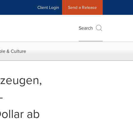
Client Login
Send a Release
Search
le & Culture
rzeugen,
-
ollar ab