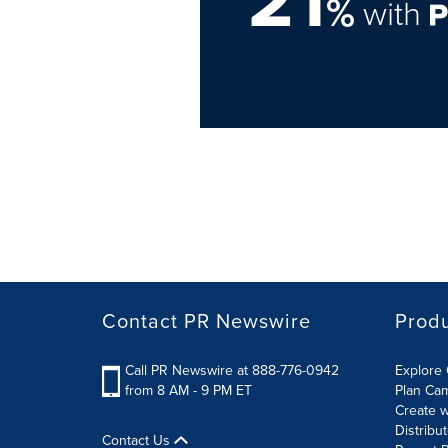
%
with
Contact PR Newswire
Prod
Call PR Newswire at 888-776-0942
Explore 
from 8 AM - 9 PM ET
Plan Ca
Create w
Distribu
Contact Us