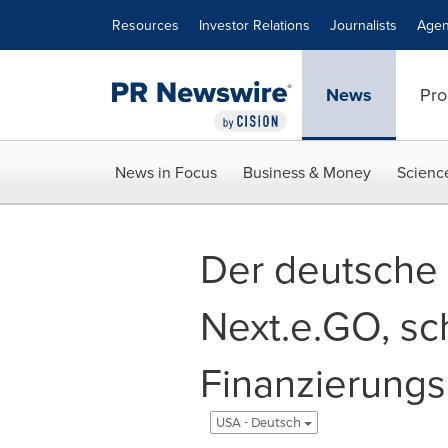
Accessibility Statement
Skip Navigation
Resources
Investor Relations
Journalists
Agen
News
Pro
News in Focus
Business & Money
Scienc
Der deutsche 
Next.e.GO, sch
Finanzierungs
USA - Deutsch