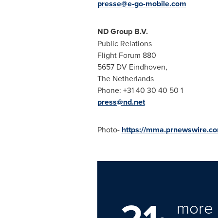
presse@e-go-mobile.com
ND Group B.V.
Public Relations
Flight Forum 880
5657 DV Eindhoven,
The Netherlands
Phone: +31 40 30 40 50 1
press@nd.net
Photo-
https://mma.prnewswire.c
21
more 