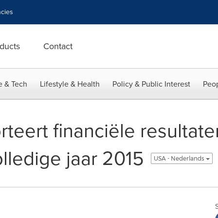
cies
ducts
Contact
e & Tech
Lifestyle & Health
Policy & Public Interest
Peop
teert financiële resultate
lledige jaar 2015
USA - Nederlands