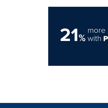
21
more 
%
with