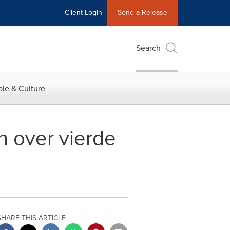
Client Login
Send a Release
Search
le & Culture
n over vierde
SHARE THIS ARTICLE