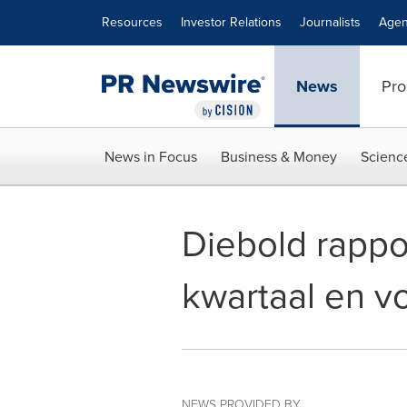
Accessibility Statement
Skip Navigation
Resources
Investor Relations
Journalists
Agen
News
Pro
News in Focus
Business & Money
Scienc
Diebold rappor
kwartaal en vo
NEWS PROVIDED BY