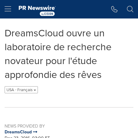
Accessibility Statement
Skip Navigation
Hamburger menu
DreamsCloud ouvre un
laboratoire de recherche
novateur pour l'étude
approfondie des rêves
USA - Français
NEWS PROVIDED BY
DreamsCloud