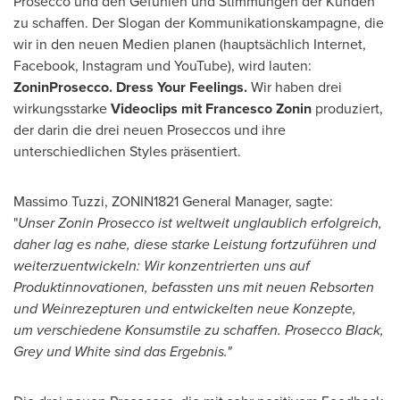
Prosecco und den Gefühlen und Stimmungen der Kunden
zu schaffen. Der Slogan der Kommunikationskampagne, die
wir in den neuen Medien planen (hauptsächlich Internet,
Facebook, Instagram und YouTube), wird lauten:
Zonin
Prosecco. Dress Your Feelings.
Wir haben drei
wirkungsstarke
Videoclips mit
Francesco Zonin
produziert,
der darin die drei neuen Proseccos und ihre
unterschiedlichen Styles präsentiert.
Massimo Tuzzi
, ZONIN1821 General Manager, sagte:
"
Unser
Zonin Prosecco
ist weltweit unglaublich erfolgreich,
daher
lag es nahe
, diese starke Leistung fort
zu
führen und
weiter
zu
entwickeln: Wir
konzentrierten uns auf
Produkt
innovation
en
,
befassten uns mit neuen Rebsorten
und Weinrezepturen und entwickelten neue Konzepte,
um
verschiedene
Konsumstile
zu schaffen
.
Prosecco Black,
Grey
u
nd White
sind das Ergebnis.
"