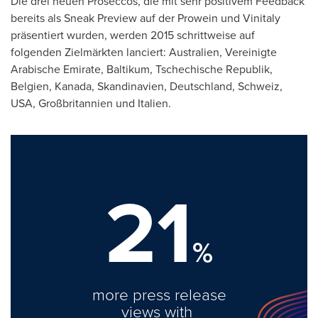
Die drei neuen Proseccos, die mit sehr positivem Feedback
bereits als Sneak Preview auf der Prowein und Vinitaly
präsentiert wurden, werden 2015 schrittweise auf
folgenden Zielmärkten lanciert: Australien, Vereinigte
Arabische Emirate, Baltikum, Tschechische Republik,
Belgien, Kanada, Skandinavien, Deutschland, Schweiz,
USA
, Großbritannien und Italien.
21
%
more press release
views with