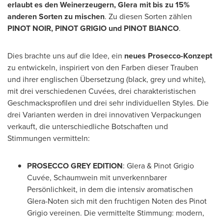
erlaubt
es den
Weinerzeugern, Glera mit
bis zu
15
%
andere
n
Sorten zu mischen
. Zu diesen Sorten zählen
PINOT NOIR, PINOT GRIGIO u
nd PINOT BIANCO
.
Dies brachte uns auf die Idee, ein
ne
ue
s
Prosecco
-Konzept
zu entwickeln, inspiriert
von den Farben
dieser Trauben
und ihrer englischen Übersetzung (black, grey und white),
mit drei verschiedenen Cuvées, drei charakteristischen
Geschmacksprofilen und drei sehr individuellen Styles. Die
drei Varianten werden in drei innovativen Verpackungen
verkauft, die unterschiedliche Botschaften und
Stimmungen vermitteln:
PROSECCO GREY EDITION
: Glera & Pinot Grigio
Cuvée, Schaumwein mit unverkennbarer
Persönlichkeit, in dem die intensiv aromatischen
Glera-Noten sich mit den fruchtigen Noten des Pinot
Grigio vereinen. Die vermittelte Stimmung: modern,