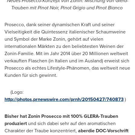
Neues Prosecco-Konzept von Zonin: Mischung von Glera-
Trauben mit Pinot Noir, Pinot Grigio und Pinot Bianco
Prosecco, dank seiner dynamischen Kraft und seiner
Vielseitigkeit die Quintessenz italienischer Schaumweine
und Symbol der Marke Zonin, gehört auf vielen
internationalen Märkten zu den beliebtesten Weinen der
Zonin-Familie. Mit im Jahr 2014 über 20 Millionen weltweit
verkauften Flaschen (in Italien und im Ausland) erweist sich
Prosecco als echtes Lifestyle-Phänomen, das weltweit neue
Kunden für sich gewinnt.
(Logo:
http://photos.prnewswire.com/prnh/20150427/740873
)
Bisher hat
Zonin Prosecco
mit
100
% GLERA
-Trauben
produziert
und sich dabei sehr auf den aromatischen
Charakter der Traube konzentriert,
aber
die
DOC
-Vorschrift