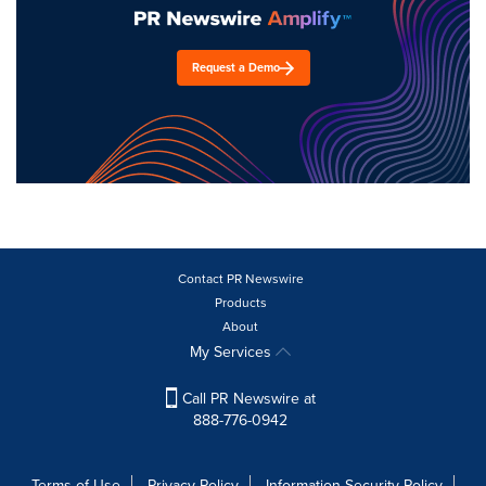
Request a Demo
Contact PR Newswire
Products
About
My Services
Call PR Newswire at
888-776-0942
Terms of Use
Privacy Policy
Information Security Policy