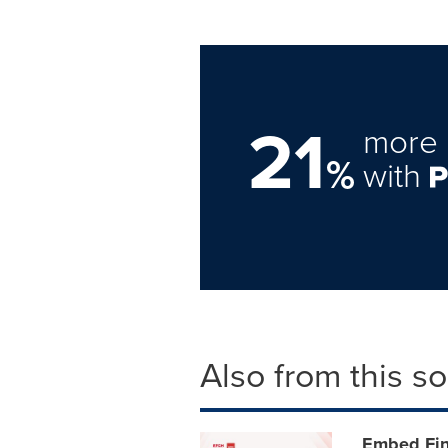
21
more 
%
with
Also from this s
Embed Fin