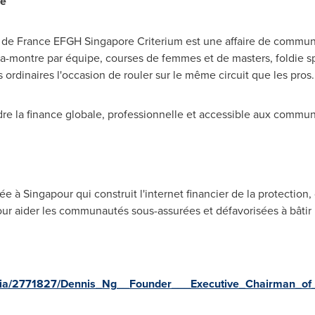
re
our de France EFGH Singapore Criterium est une affaire de commu
e-la-montre par équipe, courses de femmes et de masters, foldie 
ordinaires l'occasion de rouler sur le même circuit que les pros.
ndre la finance globale, professionnelle et accessible aux commu
 à Singapour qui construit l'internet financier de la protection, d
r aider les communautés sous-assurées et défavorisées à bâtir le
edia/2771827/Dennis_Ng__Founder___Executive_Chairman_