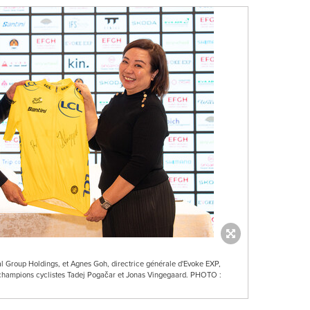
l Group Holdings, et Agnes Goh, directrice générale d'Evoke EXP,
 champions cyclistes Tadej Pogačar et Jonas Vingegaard. PHOTO :