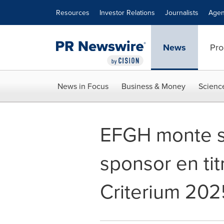
Accessibility Statement
Skip Navigation
Resources
Investor Relations
Journalists
Agen
News
Pro
News in Focus
Business & Money
Scienc
EFGH monte su
sponsor en ti
Criterium 202