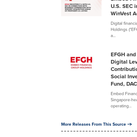
U.S. SEC 
WinVest Ac
Digital finan
Holdings ("EF
a...
EFGH and 
Digital Le
Contributi
Social Inv
Fund, DA
Embed Financi
Singapore-hea
operating...
More Releases From This Source