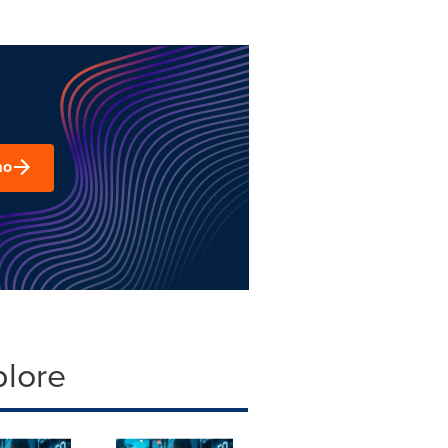
mo
plore