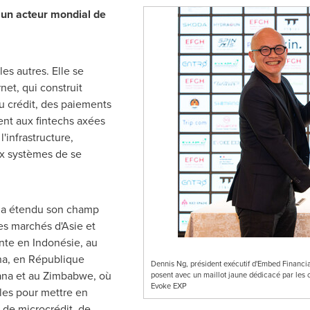
 un acteur mondial de
s autres. Elle se
et, qui construit
du crédit, des paiements
ent aux fintechs axées
l'infrastructure,
ux systèmes de se
se a étendu son champ
es marchés d'Asie et
ente en Indonésie, au
na
, en République
Dennis Ng, président exécutif d'Embed Financia
ana
et au
Zimbabwe
, où
posent avec un maillot jaune dédicacé par les
Evoke EXP
ales pour mettre en
de microcrédit, de