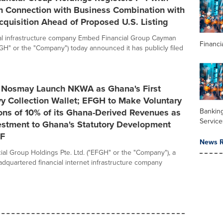
in Connection with Business Combination with
quisition Ahead of Proposed U.S. Listing
cial infrastructure company Embed Financial Group Cayman
Financi
GH" or the "Company") today announced it has publicly filed
Nosmay Launch NKWA as Ghana's First
vy Collection Wallet; EFGH to Make Voluntary
ons of 10% of its Ghana-Derived Revenues as
Banking
Service
estment to Ghana's Statutory Development
CF
News R
al Group Holdings Pte. Ltd. ("EFGH" or the "Company"), a
dquartered financial internet infrastructure company