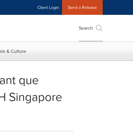
Client Login
Send a Release
Search
le & Culture
ant que
GH Singapore