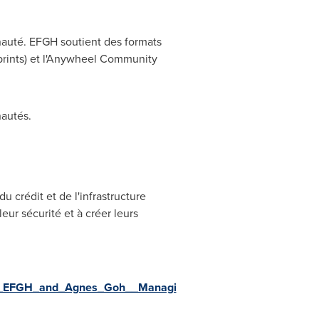
nauté. EFGH soutient des formats
sprints) et l'Anywheel Community
nautés.
u crédit et de l'infrastructure
ur sécurité et à créer leurs
of_EFGH_and_Agnes_Goh__Managi