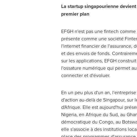
La startup singapourienne devient
premier plan
EFGH n'est pas une fintech comme le
présente comme une société Fintern
l'internet financier de l'assurance, 
et des envois de fonds. Contrairem
sur les applications, EFGH construit 
l'ossature numérique qui permet a
connecter et d'évoluer.
En un peu plus d'un an, l'entrepri
d'action au-delà de Singapour, sur l
d'Afrique. Elle est aujourd'hui prés
Nigeria
, en Afrique du Sud, au
Gha
démocratique du
Congo
, au
Botsw
elle s'associe à des institutions loc
place des programmes d'assurance, 