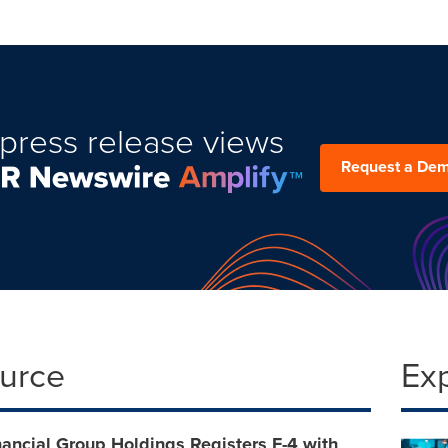
press release views
Request a De
ource
Ex
ancial Group Holdings Registers F-4 with