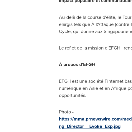
Impact populaire et communautai
Au-delà de la course d'élite, le T
élargis tels que À l'Attaque (contr
Cycle, qui donne aux Singapouriens 
Le reflet de la mission d'EFGH : re
À propos d'EFGH
EFGH est une société Finternet basée
numérique en Asie et en Afrique pou
opportunités.
Photo -
https://mma.prnewswire.com/m
ng_Director__Evoke_Exp.jpg