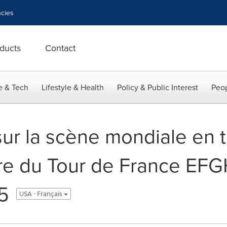
cies
ducts
Contact
e & Tech
Lifestyle & Health
Policy & Public Interest
Peop
r la scène mondiale en t
tre du Tour de France EF
5
USA - Français