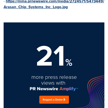
-
https://mma.prnewswire.com/media/2724571/5473449/
Arasan_Chip_Systems_Inc_Logo.jpg
21
%
more press release
views with
Request a Demo