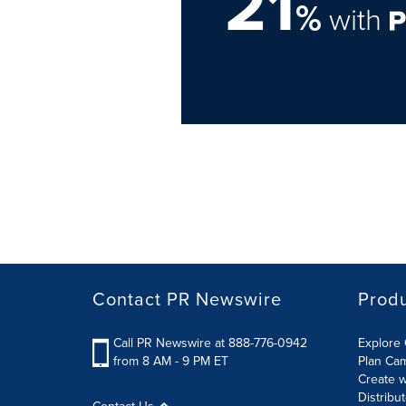
21
%
with
Contact PR Newswire
Prod
Call PR Newswire at 888-776-0942
Explore 
from 8 AM - 9 PM ET
Plan Ca
Create w
Distribu