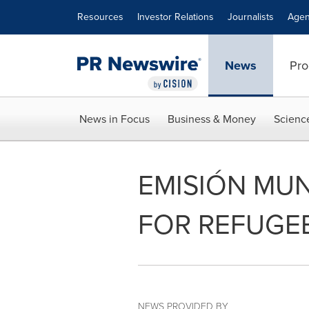
Accessibility Statement
Skip Navigation
Resources
Investor Relations
Journalists
Agen
News
Pro
News in Focus
Business & Money
Scienc
EMISIÓN MUND
FOR REFUGE
NEWS PROVIDED BY