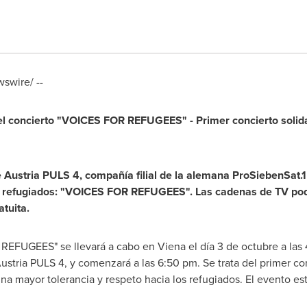
swire/ --
 concierto
"VOICES FOR REFUGEES"
-
Primer concierto solid
e Austria PULS 4, compañía filial de la alemana
ProSiebenSat.1
 refugiados
: "VOICES FOR REFUGEES".
Las cadenas de
TV
pod
atuita
.
 REFUGEES" se llevará a cabo en Viena el día 3 de octubre a las
ustria PULS 4, y comenzará a las
6:50 pm
. Se trata del primer c
na mayor tolerancia y respeto hacia los refugiados. El evento e