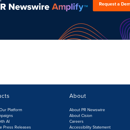
Request a De
ucts
About
Our Platform
About PR Newswire
mpaigns
About Cision
ith AI
Careers
te Press Releases
Accessibility Statement