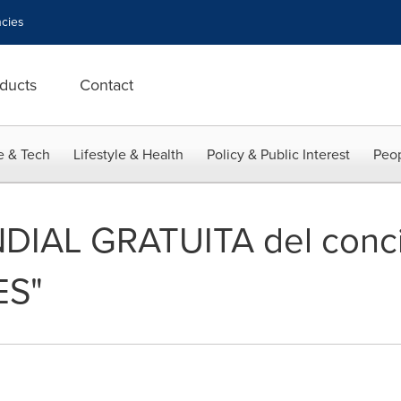
cies
ducts
Contact
e & Tech
Lifestyle & Health
Policy & Public Interest
Peop
IAL GRATUITA del conci
ES"