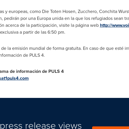
as y europeas, como Die Toten Hosen, Zucchero,
Conchita Wurs
h, pedirán por una Europa unida en la que los refugiados sean t
n acerca de la participación, visite la página web
http://www.vo
exclusiva a partir de las
6:50 pm
.
 de la emisión mundial de forma gratuita. En caso de que esté int
información de PULS 4.
rama de información de
PULS 4
sat1puls4.com
press release views