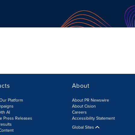
ucts
About
Our Platform
About PR Newswire
mpaigns
About Cision
ith AI
Careers
te Press Releases
Accessibility Statement
esults
Global Sites
Content