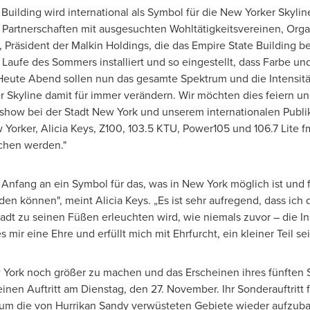
Building wird international als Symbol für die New Yorker Sky
Partnerschaften mit ausgesuchten Wohltätigkeitsvereinen, Org
, Präsident der Malkin Holdings, die das Empire State Building 
 Laufe des Sommers installiert und so eingestellt, dass Farbe u
. Heute Abend sollen nun das gesamte Spektrum und die Intensi
Skyline damit für immer verändern. Wir möchten dies feiern und
tshow bei der Stadt New York und unserem internationalen Publi
w Yorker,
Alicia Keys
, Z100, 103.5 KTU, Power105 und 106.7 Lite 
hen werden."
 Anfang
an ein Symbol für das, was in
New York
möglich ist und f
erden können", meint
Alicia Keys
. „Es ist sehr aufregend, dass ic
adt zu seinen Füßen erleuchten wird, wie niemals zuvor – die Insp
s mir eine Ehre und erfüllt mich mit Ehrfurcht, ein kleiner Teil s
York noch größer zu machen und das Erscheinen ihres fünften
en Auftritt am Dienstag, den 27. November. Ihr Sonderauftritt fü
 um die von Hurrikan Sandy verwüsteten Gebiete wieder aufzuba