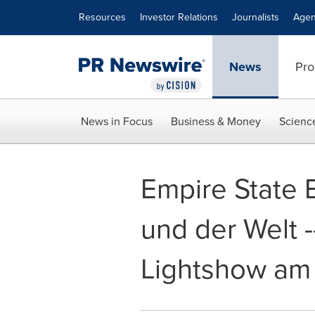
Accessibility Statement
Skip Navigation
Resources
Investor Relations
Journalists
Agen
News
Pro
News in Focus
Business & Money
Scienc
Empire State 
und der Welt -
Lightshow am 