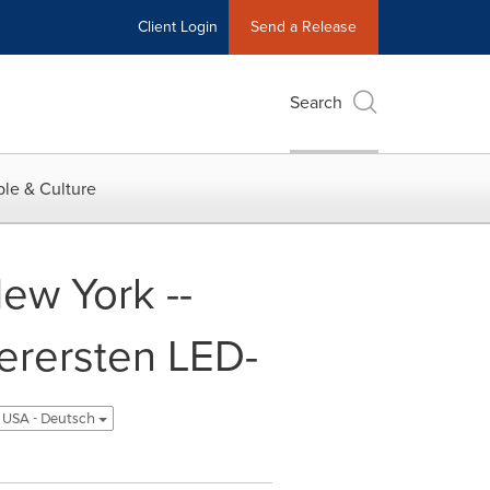
Client Login
Send a Release
Search
le & Culture
ew York --
lerersten LED-
USA - Deutsch