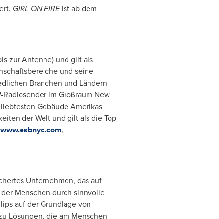
ert.
GIRL ON FIRE
ist ab
dem
s zur Antenne) und gilt als
inschaftsbereiche und seine
iedlichen Branchen und Ländern
KW-Radiosender im Großraum
New
beliebtesten Gebäude Amerikas
iten der Welt und gilt als die Top-
r
www.esbnyc.com
,
fächertes Unternehmen, das auf
t der Menschen durch sinnvolle
ilips auf der Grundlage von
 zu Lösungen, die am Menschen