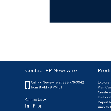
Contact PR Newswire
Prod
Call PR Newswire at 888-776-0942
Explore 
from 8 AM - 9 PM ET
Plan Ca
Create w
Distribu
Contact Us
Report R
Amplify 