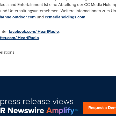
edia and Entertainment ist eine Abteilung der CC Media Holdin
- und Unterhaltungsunternehmen. Weitere Informationen zum Un
channeloutdoor.com
und
ccmediaholdings.com
.
unter
facebook.com/iHeartRadio
.
itter.com/iHeartRadio
.
elations
press release views
Request a De