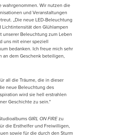
line wahrgenommen. Wir nutzen die
anisationen und Veranstaltungen
betreut. „Die neue LED-Beleuchtung
nd Lichtintensität den Glühlampen
tät unserer Beleuchtung zum Leben
 uns mit einer speziell
kum bedanken. Ich freue mich sehr
fm an dem Geschenk beteiligen,
ür all die Träume, die in dieser
h die neue Beleuchtung des
iration wird sie hell erstrahlen
einer Geschichte zu sein."
 Studioalbums
GIRL ON FIRE
zu
r die Ersthelfer und Freiwilligen,
uen sowie für die durch den Sturm