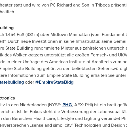
heater statt und wird von PC Richard and Son in Tribeca präsenti
ältlich.
uilding
ich 1.454 Fuß (381 m) über Midtown Manhattan (vom Fundament bi
". Durch neue Investitionen in seine Infrastruktur, seine Geme
e State Building renommierte Mieter aus zahlreichen untersch
ik des Wolkenkratzers unterstützt alle großen Fernseh- und U
rde in einer Umfrage des American Institute of Architects zum 
Empire State Building gehört zu den beliebtesten Sehenswürdigke
itere Informationen zum Empire State Building erhalten Sie unte
atebuilding
oder
@EmpireStateBldg
.
ctronics
sitz in den Niederlanden (NYSE:
PHG
, AEX: PHI) ist ein breit ge
ichtet ist. Im Fokus steht die Verbesserung der Lebensqualitä
n den Bereichen Healthcare, Lifestyle und Lighting verbindet Ph
versprechen „sense and simplicity" Technologien und Design