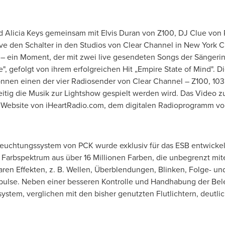
rd
Alicia Keys
gemeinsam mit
Elvis Duran von
Z100, DJ Clue von
ve den Schalter in den Studios von Clear Channel in
New York C
n – ein Moment, der mit zwei live gesendeten Songs der Sängerin 
", gefolgt von ihrem erfolgreichen Hit „Empire State of Mind". 
nnen einen der vier Radiosender von Clear Channel – Z100, 103
itig die Musik zur Lightshow gespielt werden wird. Das Video z
Website von iHeartRadio.com, dem digitalen Radioprogramm vo
chtungssystem von PCK wurde exklusiv für das ESB entwickelt 
Farbspektrum aus über 16 Millionen Farben, die unbegrenzt mi
aren Effekten, z. B. Wellen, Überblendungen, Blinken, Folge- un
mpulse. Neben einer besseren Kontrolle und Handhabung der Bel
tem, verglichen mit den bisher genutzten Flutlichtern, deutli