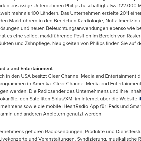
anden ansässige Unternehmen Philips beschäftigt etwa 122.000 Mi
tweit mehr als 100 Ländern. Das Unternehmen erzielte 2011 ein
 den Marktführern in den Bereichen Kardiologie, Notfallmedizin
htlösungen und neuen Beleuchtungsanwendungen ebenso wie bei 
t es eine solide, marktführende Position im Bereich von Rasier
kten und Zahnpflege. Neuigkeiten von Philips finden Sie auf d
edia and Entertainment
ich in den
USA
besitzt Clear Channel Media and Entertainment di
programmen in Amerika. Clear Channel Media and Entertainmen
gen werden. Die Radiosender des Unternehmens und ihre Inhalt
kanäle, den Satelliten Sirius/XM, im Internet über die Website
i
ernehmens sowie die mobile iHeartRadio-App für iPads und Sma
armin und anderen Anbietern genutzt werden.
ernehmens gehören Radiosendungen, Produkte und Dienstleistun
Livekonzerte und Veranstaltungen, Syndizierung, musikalische