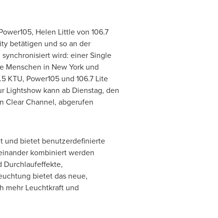
 Power105,
Helen Little von
106.7
ity
betätigen und so an der
synchronisiert wird: einer Single
Die Menschen in
New York
und
.5 KTU, Power105 und 106.7 Lite
ur Lightshow kann ab Dienstag, den
n Clear Channel, abgerufen
und bietet benutzerdefinierte
teinander kombiniert werden
d Durchlaufeffekte,
euchtung bietet das neue,
ch mehr Leuchtkraft und