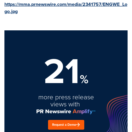
https://mma.prnewswire.com/media/2341757/ENGWE_Lo
go.jpg
21
%
more press release
views with
Request a Demo