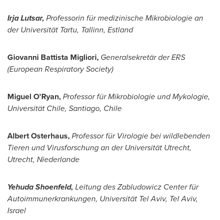
Irja Lutsar,
Professorin für medizinische Mikrobiologie an
der Universität Tartu,
Tallinn
, Estland
Giovanni Battista Migliori
,
Generalsekretär der ERS
(European Respiratory Socie
ty)
Miguel O'Ryan
,
Professor für Mikrobiologie und Mykologie,
Universität
Chile
,
Santiago, Chile
Albert Osterhaus
,
Professor für Virologie bei wildlebenden
Tieren und Virusforschung an der Universität
Utrecht
,
Utrecht
, Niederlande
Yehuda Shoenfeld
,
Leitun
g des Zabludowicz Center für
Autoimmunerkrankungen, Universität
Tel Aviv
,
Tel Aviv,
Israel