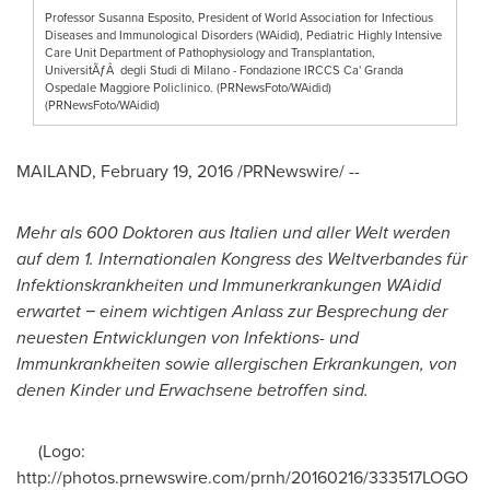
Professor Susanna Esposito, President of World Association for Infectious
Diseases and Immunological Disorders (WAidid), Pediatric Highly Intensive
Care Unit Department of Pathophysiology and Transplantation,
UniversitÃƒÂ degli Studi di Milano - Fondazione IRCCS Ca' Granda
Ospedale Maggiore Policlinico. (PRNewsFoto/WAidid)
(PRNewsFoto/WAidid)
MAILAND,
February 19, 2016
/PRNewswire/ --
Mehr als 600 Doktoren aus Italien und aller Welt werden
auf
dem 1
.
International
en Kongress des Weltverbandes für
Infektionskrankheiten und Immunerkrankungen WAidid
erwartet − einem wichtigen Anlass zur Besprechung der
neuesten Entwicklungen von Infektions- und
Immunkrankheiten sowie allergischen Erkrankungen, von
denen Kinder und Erw
achsene betroffen sind.
(Logo:
http://photos.prnewswire.com/prnh/20160216/333517LOGO