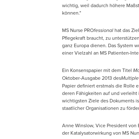
wichtig, weil dadurch höhere Maßstä
können."
MS Nurse PRO
fessional
hat das Zie
Pflegekraft braucht, zu unterstütze
ganz Europa dienen. Das System 
einer Vielzahl an MS Patienten-Int
Ein Konsenspapier mit dem Titel
Mo
Oktober-Ausgabe 2013 des
Multiple
Papier definiert erstmals die Rolle 
deren Fähigkeiten auf und verleiht 
wichtigsten Ziele des Dokuments is
staatlicher Organisationen zu för
Anne Winslow
, Vice President
von 
der Katalysatorwirkung von MS Nu