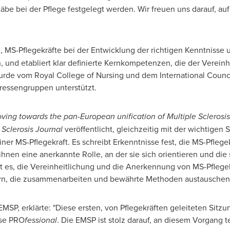
be bei der Pflege festgelegt werden. Wir freuen uns darauf, auf
l, MS-Pflegekräfte bei der Entwicklung der richtigen Kenntnisse 
n, und etabliert klar definierte Kernkompetenzen, die der Vereinh
wurde vom
Royal College
of Nursing und dem International Counci
eressengruppen unterstützt.
ving towards the pan-European unification of Multiple Sclerosi
 Sclerosis Journal
veröffentlicht, gleichzeitig mit der wichtigen
einer MS-Pflegekraft. Es schreibt Erkenntnisse fest, die MS-Pflege
ihnen eine anerkannte Rolle, an der sie sich orientieren und die
t es, die Vereinheitlichung und die Anerkennung von MS-Pflegek
dern, die zusammenarbeiten und bewährte Methoden austausche
EMSP
, erklärte: "Diese ersten, von Pflegekräften geleiteten S
rse PRO
fessional
. Die EMSP ist stolz darauf, an diesem Vorgang 