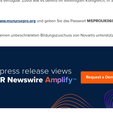
pa verfügbar. Zuvor war es bereits im Vereinigten Königreich, i
www.msnursepro.org
und geben Sie das Passwort
MSPROUK06
einen unbeschränkten Bildungszuschuss von Novartis unterstütz
press release views
Request a De