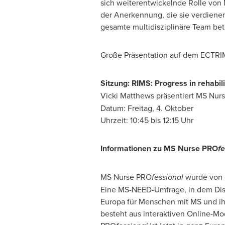
sich weiterentwickelnde Rolle von 
der Anerkennung, die sie verdienen
gesamte multidisziplinäre Team betr
Große Präsentation auf dem ECTRI
Sitzung: RIMS: Progress in rehabilit
Vicki Matthews
präsentiert MS Nur
Datum: Freitag, 4. Oktober
Uhrzeit: 10:45 bis 12:15 Uhr
Informationen zu MS Nurse PRO
fe
MS Nurse PRO
fessional
wurde von d
Eine MS-NEED-Umfrage, in dem Dispa
Europa für Menschen mit MS und ihr
besteht aus interaktiven Online-Mo