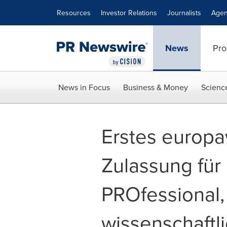
Accessibility Statement
Skip Navigation
Resources
Investor Relations
Journalists
Agen
News
Pro
News in Focus
Business & Money
Scienc
Erstes europa
Zulassung für
PROfessional, 
wissenschaftli