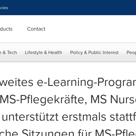
cies
ducts
Contact
e & Tech
Lifestyle & Health
Policy & Public Interest
Peop
weites e-Learning-Progr
 MS-Pflegekräfte, MS Nur
unterstützt erstmals stat
che Sitzungen für MS-Pfle