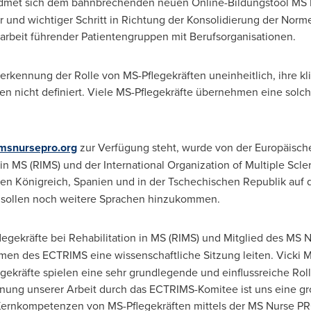
 widmet sich dem bahnbrechenden neuen Online-Bildungstool MS
er und wichtiger Schritt in Richtung der Konsolidierung der Nor
arbeit führender Patientengruppen mit Berufsorganisationen.
nerkennung der Rolle von MS-Pflegekräften uneinheitlich, ihre 
 nicht definiert. Viele MS-Pflegekräfte übernehmen eine solch
.msnursepro.org
zur Verfügung steht, wurde von der Europäisch
n MS (RIMS) und der International Organization of Multiple Scle
ten Königreich, Spanien und in der Tschechischen Republik auf
hr sollen noch weitere Sprachen hinzukommen.
flegekräfte bei Rehabilitation in MS (RIMS) und Mitglied des MS
men des ECTRIMS eine wissenschaftliche Sitzung leiten.
Vicki 
legekräfte spielen eine sehr grundlegende und einflussreiche Ro
nung unserer Arbeit durch das ECTRIMS-Komitee ist uns eine gr
Kernkompetenzen von MS-Pflegekräften mittels der MS Nurse P