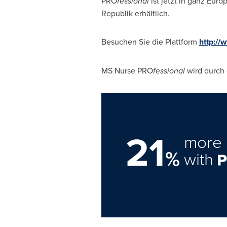
PRO
fessional
ist jetzt in ganz Euro
Republik erhältlich.
Besuchen Sie die Plattform
http://
MS Nurse PRO
fessional
wird durch 
21
more 
%
with