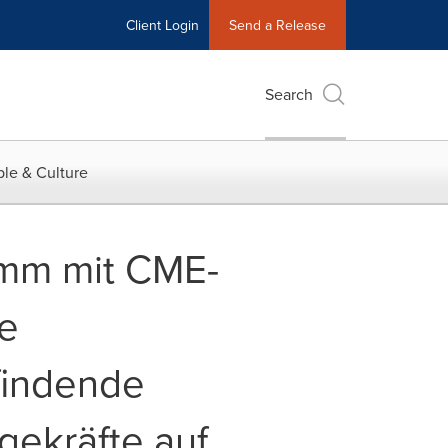
Client Login
Send a Release
Search
le & Culture
amm mit CME-
se
tfindende
gekräfte auf