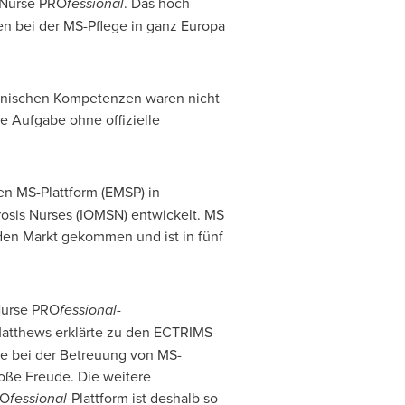
 Nurse PRO
fessional
. Das hoch
men bei der MS-Pflege in ganz Europa
klinischen Kompetenzen waren nicht
e Aufgabe ohne offizielle
en MS-Plattform (EMSP) in
rosis Nurses (IOMSN) entwickelt. MS
 den Markt gekommen und ist in fünf
 Nurse PRO
fessional
-
Matthews
erklärte zu den ECTRIMS-
lle bei der Betreuung von MS-
oße Freude. Die weitere
RO
fessional
-Plattform ist deshalb so