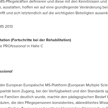
MS-Pflegekräften definieren und diese mit den Kenntnissen und 
, ausstatten, hoffen wir auf eine grundlegende Veränderung be
ifft und sich letztendlich auf die wichtigsten Beteiligten auswir
MS 2013
ation (Fortschritte bei der Rehabilitation)
se PRO
fessional
in Halle C
ssional
er European Europäische MS-Plattform (European Multiple Sclero
rität beim Zugang, bei der Verfügbarkeit und den Standards spe
e Familien deutlich wurde, machte den pädagogischen Bedarf kla
dulen, die den Pflegepersonen konsistentes, akkreditiertes Wiss