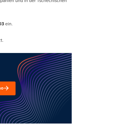
n Spanien und in der Tschechischen
03
ein.
t.
mo