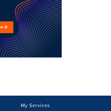
mo
My Services