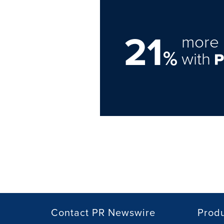
21
more 
%
with
Contact PR Newswire
Prod