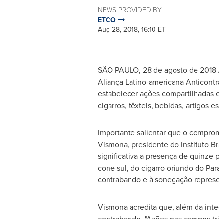
NEWS PROVIDED BY
ETCO
Aug 28, 2018, 16:10 ET
SÃO PAULO, 28 de agosto de 2018 /P
Aliança Latino-americana Anticontr
estabelecer ações compartilhadas e
cigarros, têxteis, bebidas, artigos e
Importante salientar que o comprom
Vismona, presidente do Instituto B
significativa a presença de quinze 
cone sul, do cigarro oriundo do Pa
contrabando e à sonegação repres
Vismona acredita que, além da inte
contrabando. "Ações nos campos tribu