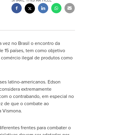
SHARE THIS ARTICLE
 vez no Brasil o encontro da
de 15 países, tem como objetivo
o comércio ilegal de produtos como
ses latino-americanos. Edson
C considera extremamente
m com o contrabando, em especial no
tez de que o combate ao
a Vismona.
iferentes frentes para combater o
egislativas devem ser adotadas por