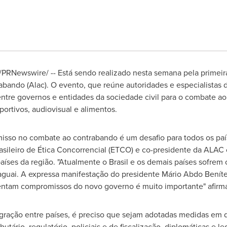
RNewswire/ -- Está sendo realizado nesta semana pela primeira
abando (Alac). O evento, que reúne autoridades e especialistas 
ntre governos e entidades da sociedade civil para o combate a
sportivos, audiovisual e alimentos.
isso no combate ao contrabando é um desafio para todos os paí
rasileiro de Ética Concorrencial (ETCO) e co-presidente da ALA
países da região. "Atualmente o Brasil e os demais países sofre
raguai. A expressa manifestação do presidente Mário Abdo Bení
entam compromissos do novo governo é muito importante" afirm
gração entre países, é preciso que sejam adotadas medidas em d
tário, regulatório, policiais e de fiscalização, diplomáticas e l