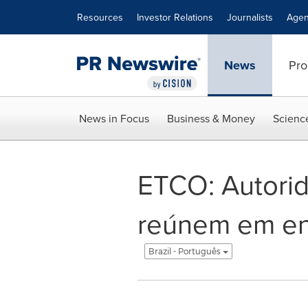
Accessibility Statement
Skip Navigation
Resources
Investor Relations
Journalists
Agen
News
Pro
News in Focus
Business & Money
Scienc
ETCO: Autorid
reúnem em en
Brazil - Português