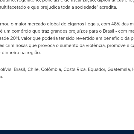
ultifacetado e que prejudica toda a sociedade" acredita.
ornou o maior mercado global de cigarros ilegais, com 48% das m
é um comércio que traz grandes prejuízos para o Brasil - com m
de 2011, valor que poderia ter sido revertido em benefício da po
s criminosas que provoca o aumento da violência, promove a cor
 dinheiro na região.
Bolívia, Brasil,
Chile
, Colômbia,
Costa Rica
,
Equador
,
Guatemala
,
a
.