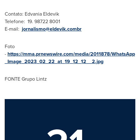
Contato:
Edvania Eldevik
Telefone: 19. 98722 8001
E-mail:
jornalismo@eldevik.combr
Foto
-
https://mma.prnewswire.com/media/2011878/WhatsApp
_Image_2023_02_22_at_19_12_12__2.jpg
FONTE Grupo Lintz