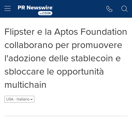
Accessibility Statement
Skip Navigation
Hamburger menu
Flipster e la Aptos Foundation
collaborano per promuovere
l'adozione delle stablecoin e
sbloccare le opportunità
multichain
USA - Italiano