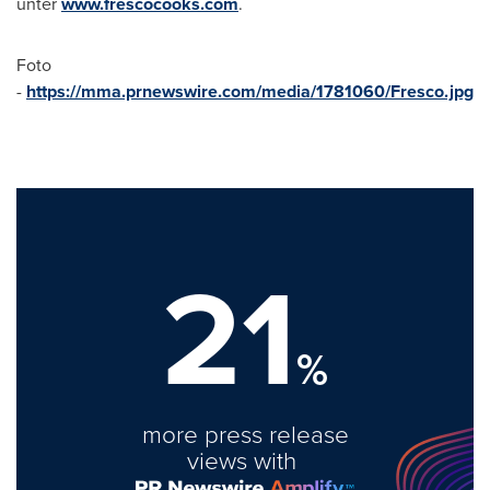
unter
www.frescocooks.com
.
Foto
-
https://mma.prnewswire.com/media/1781060/Fresco.jpg
21
%
more press release
views with