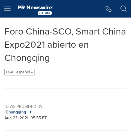
Accessibility Statement
Skip Navigation
Hamburger menu
Foro China-SCO, Smart China
Expo2021 abierto en
Chongqing
USA - español
NEWS PROVIDED BY
iChongqing
Aug 23, 2021, 05:55 ET