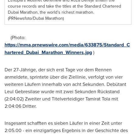
Ethiopia’s Mosinet Geremew and Roza Dereje smash the
course records and take the titles at the Standard Chartered
Dubai Marathon, the world’s richest marathon.
(PRNewsfoto/Dubai Marathon)
(Photo:
https://mma.prnewswire.com/media/633875/Standard_C
hartered_Dubai_Marathon_Winners.jpg
)
Der 27-Jährige, der sich erst Tage vor dem Rennen
anmeldete, sprintete über die Ziellinie, verfolgt von vier
weiteren Läufern innerhalb von acht Sekunden. Debütant
Leul Gebresilase wurde mit zwei Sekunden Rückstand
(2:04:02) Zweiter und Titelverteidiger Tamirat Tola mit
2:04:06 Dritter.
Insgesamt schafften es sieben Läufer in einer Zeit unter
2:05.00 - ein einzigartiges Ergebnis in der Geschichte des