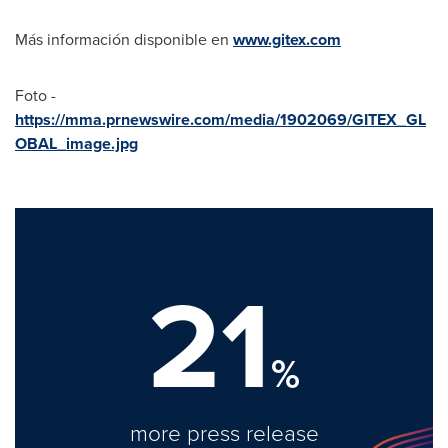
Más información disponible en
www.gitex.com
Foto -
https://mma.prnewswire.com/media/1902069/GITEX_GL
OBAL_image.jpg
21
%
more press release