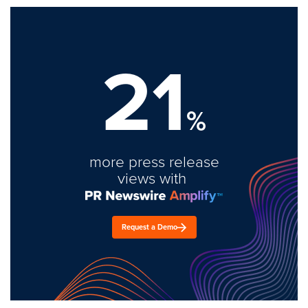
21
%
more press release
views with
Request a Demo