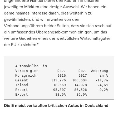
ungehinderte Handel bietet den Käufern in unseren
jeweiligen Märkten eine riesige Auswahl. Wir haben ein
gemeinsames Interesse daran, dies weiterhin zu
gewährleisten, und wir erwarten von den
Verhandlungsführern beider Seiten, dass sie sich rasch auf
ein umfassendes Übergangsabkommen einigen, um das
weitere Gedeihen eines der wertvollsten Wirtschaftsgüter
der EU zu sichern."
    Automobilbau im

    Vereinigten         Dez.      Dez.  Änderung   La
    Königreich          2016      2017      in %   Ja
    Gesamt           113.976   100.604    -11,7%   1.
    Inland            18.669    14.078    -24,6%     
    Export            95.307    86.526     -9,2%   1.
Die 5 meist verkauften britischen Autos in Deutschland