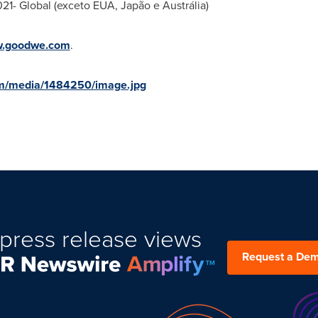
21- Global (exceto EUA, Japão e Austrália)
.goodwe.com
.
om/media/1484250/image.jpg
press release views
Request a De