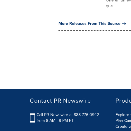
One en un eve
que...
More Releases From This Source
Contact PR Newswire
Prod
Call PR Newswire at 888-776-0942
Explore 
from 8 AM - 9 PM ET
Plan Ca
Create w