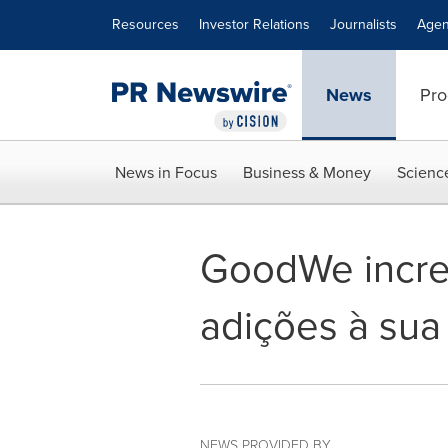
Accessibility Statement
Skip Navigation
Resources
Investor Relations
Journalists
Agen
News
Pro
News in Focus
Business & Money
Scienc
GoodWe increm
adições à sua
NEWS PROVIDED BY