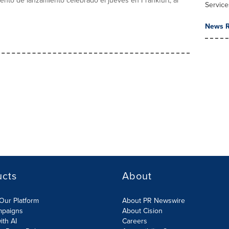
nto de lanzamiento celebrado el jueves en Frankfurt, al
Service
News R
ucts
About
Our Platform
About PR Newswire
mpaigns
About Cision
ith AI
Careers