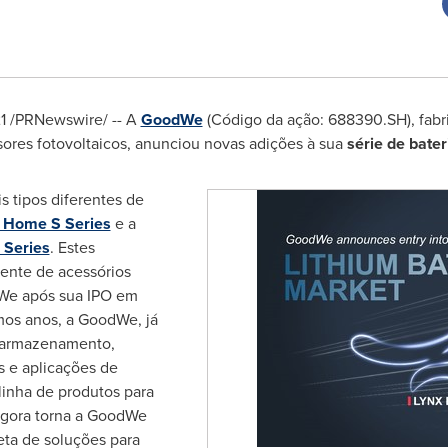
21 /PRNewswire/ -- A
GoodWe
(Código da ação: 688390.SH), fabri
ores fotovoltaicos, anunciou novas adições à sua
série de bater
 tipos diferentes de
 Home S Series
e a
 Series
. Estes
ente de acessórios
dWe após sua IPO em
mos anos, a GoodWe, já
e armazenamento,
s e aplicações de
linha de produtos para
o agora torna a GoodWe
ta de soluções para