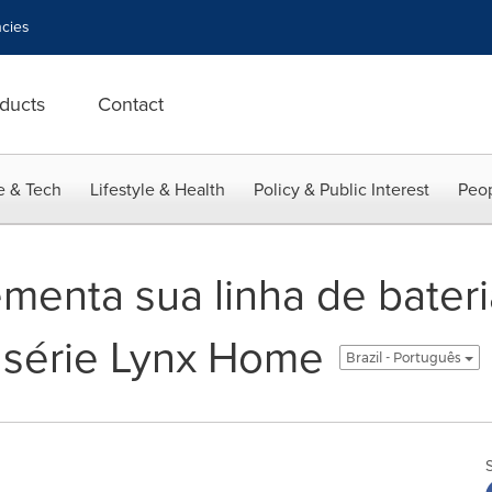
cies
ducts
Contact
e & Tech
Lifestyle & Health
Policy & Public Interest
Peop
enta sua linha de bater
 série Lynx Home
Brazil - Português