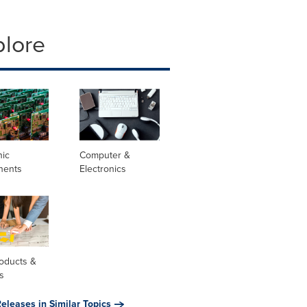
plore
nic
Computer &
nents
Electronics
oducts &
s
eleases in Similar Topics