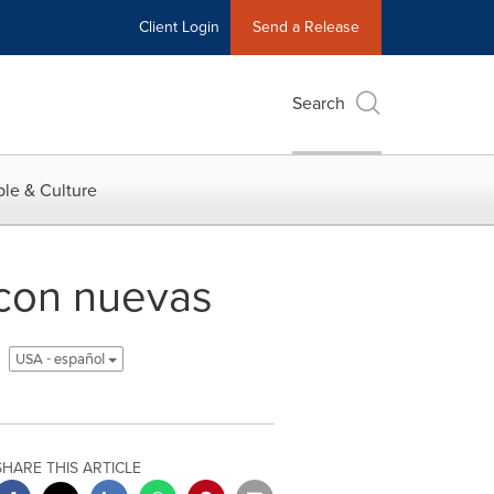
Client Login
Send a Release
Search
le & Culture
 con nuevas
USA - español
SHARE THIS ARTICLE