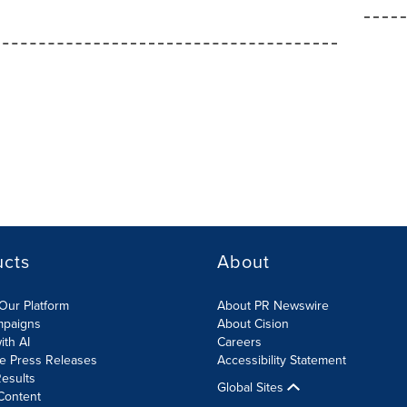
ucts
About
Our Platform
About PR Newswire
mpaigns
About Cision
ith AI
Careers
te Press Releases
Accessibility Statement
esults
Global Sites
Content