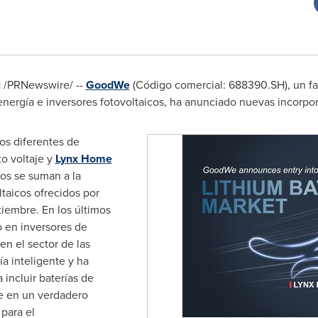
21 /PRNewswire/ --
GoodWe
(Código comercial: 688390.SH), un fa
ergía e inversores fotovoltaicos, ha anunciado nuevas incorpor
pos diferentes de
to voltaje y
Lynx Home
los se suman a la
ltaicos ofrecidos por
embre. En los últimos
 en inversores de
n el sector de las
ía inteligente y ha
 incluir baterías de
We en un verdadero
para el