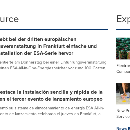
ource
Ex
bt bei der dritten europäischen
sveranstaltung in Frankfurt einfache und
nstallation der ESA-Serie hervor
ntierte am Donnerstag bei einer Einführungsveranstaltung
Electro
seinen ESA-All-in-One-Energiespeicher vor rund 100 Gästen,
Compo
taca la instalación sencilla y rápida de la
en el tercer evento de lanzamiento europeo
ntó su sistema de almacenamiento de energía ESA All-in-
New Pr
nto de lanzamiento celebrado el jueves en Frankfurt, al
Service
News R