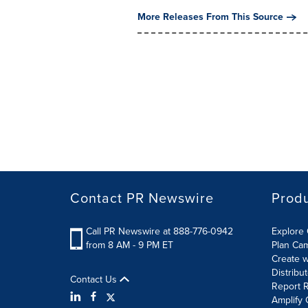
More Releases From This Source
Contact PR Newswire
Prod
Call PR Newswire at 888-776-0942
Explore 
from 8 AM - 9 PM ET
Plan Ca
Create w
Distribu
Contact Us
Report R
Amplify 