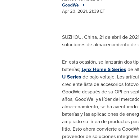
GoodWe
Apr 20, 2021, 21:39 ET
SUZHOU,
China
, 21 de abril de 20
soluciones de almacenamiento de en
En esta ocasión, se lanzarán dos ti
baterías;
Lynx Home S Series
de al
U Series
de bajo voltaje. Los artícu
creciente lista de accesorios fotovo
GoodWe después de su OPI en septi
años, GoodWe, ya líder del mercado
almacenamiento, se ha aventurado e
baterías y las aplicaciones de energ
ampliado su línea de productos para
litio. Esto ahora convierte a Good
proveedor de soluciones integrales 