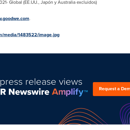
021- Global (EE.UU., Japón y
Australia
excluidos)
.goodwe.com
.
om/media/1483522/image.jpg
press release views
Request a De