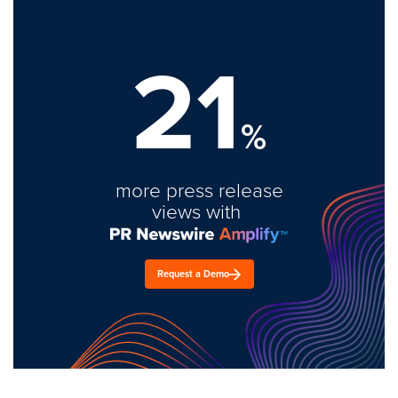
21
%
more press release
views with
Request a Demo