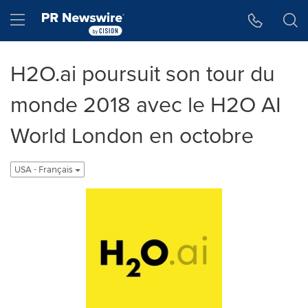
Accessibility Statement
Skip Navigation
Hamburger menu
H2O.ai poursuit son tour du
monde 2018 avec le H2O AI
World London en octobre
USA - Français