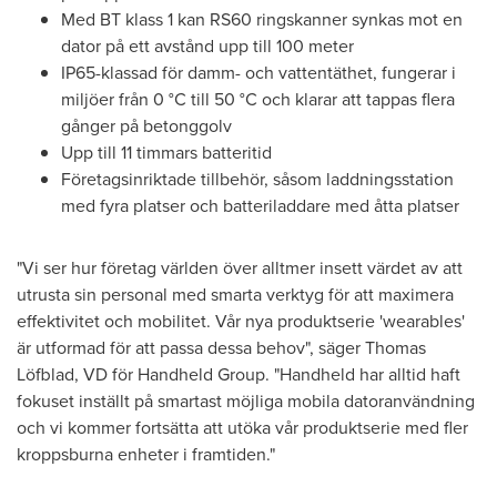
Med BT klass 1 kan RS60 ringskanner synkas mot en
dator på ett avstånd upp till 100 meter
IP65-klassad för damm- och vattentäthet, fungerar i
miljöer från 0 °C till 50 °C och klarar att tappas flera
gånger på betonggolv
Upp till 11 timmars batteritid
Företagsinriktade tillbehör, såsom laddningsstation
med fyra platser och batteriladdare med åtta platser
"Vi ser hur företag världen över alltmer insett värdet av att
utrusta sin personal med smarta verktyg för att maximera
effektivitet och mobilitet. Vår nya produktserie 'wearables'
är utformad för att passa dessa behov", säger Thomas
Löfblad, VD för Handheld Group. "Handheld har alltid haft
fokuset inställt på smartast möjliga mobila datoranvändning
och vi kommer fortsätta att utöka vår produktserie med fler
kroppsburna enheter i framtiden."