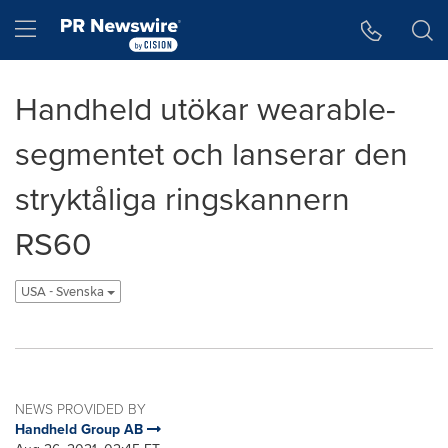
Accessibility Statement
Skip Navigation
Hamburger menu
Handheld utökar wearable-
segmentet och lanserar den
stryktåliga ringskannern
RS60
USA - Svenska
NEWS PROVIDED BY
Handheld Group AB